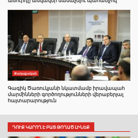
աճուրդը անվավեր ճանաչելու պահանջով
Քաղաքական
Գագիկ Ծառուկյանի նկատմամբ իրավապահ
մարմինների գործողությունների վերաբերյալ
հայտարարություն
ԴՈՒՔ ԿԱՐՈՂ Է ԲԱՑ ԹՈՂԱԾ ԼԻՆԵՔ