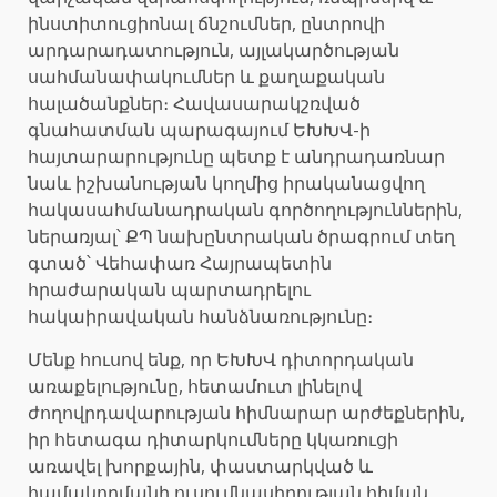
ինստիտուցիոնալ ճնշումներ, ընտրովի
արդարադատություն, այլակարծության
սահմանափակումներ և քաղաքական
հալածանքներ։ Հավասարակշռված
գնահատման պարագայում ԵԽԽՎ-ի
հայտարարությունը պետք է անդրադառնար
նաև իշխանության կողմից իրականացվող
հակասահմանադրական գործողություններին,
ներառյալ՝ ՔՊ նախընտրական ծրագրում տեղ
գտած՝ Վեհափառ Հայրապետին
հրաժարական պարտադրելու
հակաիրավական հանձնառությունը։
Մենք հուսով ենք, որ ԵԽԽՎ դիտորդական
առաքելությունը, հետամուտ լինելով
ժողովրդավարության հիմնարար արժեքներին,
իր հետագա դիտարկումները կկառուցի
առավել խորքային, փաստարկված և
համակողմանի ուսումնասիրության հիման