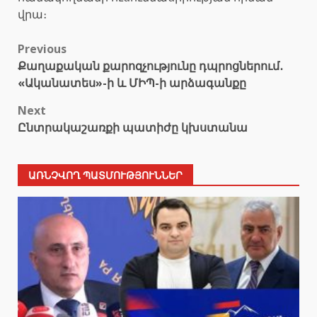
վրա։
Post
Previous
Քաղաքական քարոզչությունը դպրոցներում․
navigation
«Ականատես»-ի և ՄԻՊ-ի արձագանքը
Next
Ընտրակաշառքի պատիժը կխստանա
ԱՌՆՉՎՈՂ ՊԱՏՄՈՒԹՅՈՒՆՆԵՐ