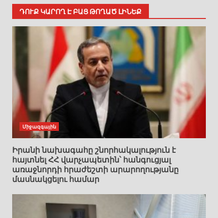
ԴՈՒՔ ԿԱՐՈՂ Է ԲԱՑ ԹՈՂԱԾ ԼԻՆԵՔ
Միջազգային
Իրանի նախագահը շնորհակալություն է
հայտնել ՀՀ վարչապետին՝ հանգուցյալ
առաջնորդի հրաժեշտի արարողությանը
մասնակցելու համար