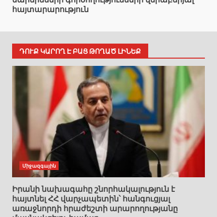
հայտարարություն
ԴՈՒՔ ԿԱՐՈՂ Է ԲԱՑ ԹՈՂԱԾ ԼԻՆԵՔ
Միջազգային
Իրանի նախագահը շնորհակալություն է
հայտնել ՀՀ վարչապետին՝ հանգուցյալ
առաջնորդի հրաժեշտի արարողությանը