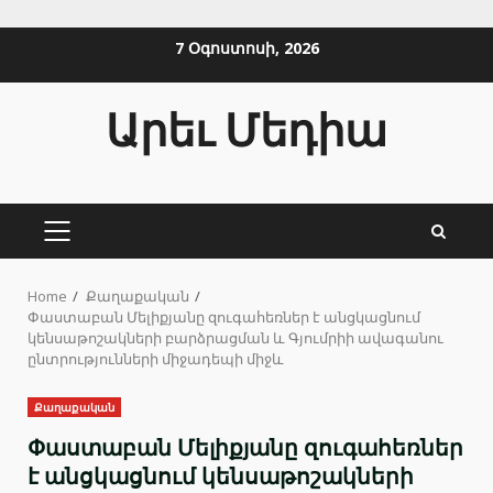
Skip
7 Օգոստոսի, 2026
to
content
Արեւ Մեդիա
PRIMARY
MENU
Home
Քաղաքական
Փաստաբան Մելիքյանը զուգահեռներ է անցկացնում
կենսաթոշակների բարձրացման և Գյումրիի ավագանու
ընտրությունների միջադեպի միջև
Քաղաքական
Փաստաբան Մելիքյանը զուգահեռներ
է անցկացնում կենսաթոշակների