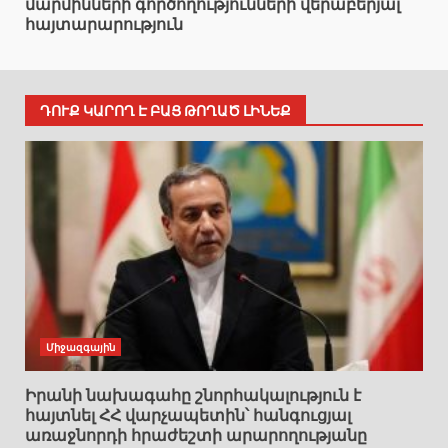
մարմինների գործողությունների վերաբերյալ
հայտարարություն
ԴՈՒՔ ԿԱՐՈՂ Է ԲԱՑ ԹՈՂԱԾ ԼԻՆԵՔ
Միջազգային
Իրանի նախագահը շնորհակալություն է
հայտնել ՀՀ վարչապետին՝ հանգուցյալ
առաջնորդի հրաժեշտի արարողությանը