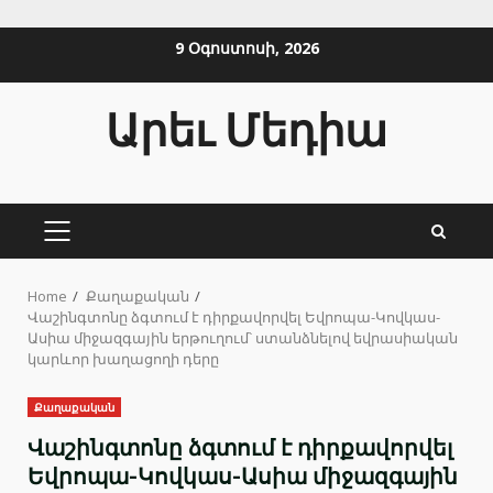
Skip
9 Օգոստոսի, 2026
to
content
Արեւ Մեդիա
PRIMARY
MENU
Home
Քաղաքական
Վաշինգտոնը ձգտում է դիրքավորվել Եվրոպա-Կովկաս-
Ասիա միջազգային երթուղում՝ ստանձնելով եվրասիական
կարևոր խաղացողի դերը
Քաղաքական
Վաշինգտոնը ձգտում է դիրքավորվել
Եվրոպա-Կովկաս-Ասիա միջազգային