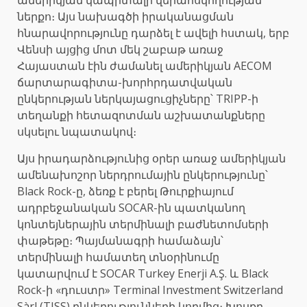
ներքո։ Այս նախագծի իրականացման
հնարավորությունը դարձել է ավելի հստակ, երբ
Վենսի այցից մոտ մեկ շաբաթ առաջ
Հայաստան էին ժամանել ամերիկյան AECOM
ճարտարագիտա-խորհրդատվական
ընկերության ներկայացուցիչները՝ TRIPP-ի
տեղանքի հետազոտման աշխատանքները
սկսելու նպատակով։
Այս իրադարձությունից օրեր առաջ ամերիկյան
ամենախոշոր ներդրումային ընկերությունը՝
Black Rock-ը, ձեռք է բերել Թուրքիայում
ադրբեջանական SOCAR-ին պատկանող
կոնտեյներային տերմինալի բաժնետոմսերի
փաթեթը։ Պայմանագրի համաձայն՝
տերմինալի համատեղ տնօրինումը
կատարվում է SOCAR Turkey Enerji A.Ş. և Black
Rock-ի «դուստր» Terminal Investment Switzerland
Sàrl (TISS) ընկերությունների կողմից։ Խոսքը