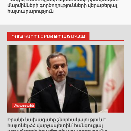
մարմինների գործողությունների վերաբերյալ
հայտարարություն
ԴՈՒՔ ԿԱՐՈՂ Է ԲԱՑ ԹՈՂԱԾ ԼԻՆԵՔ
Միջազգային
Իրանի նախագահը շնորհակալություն է
հայտնել ՀՀ վարչապետին՝ հանգուցյալ