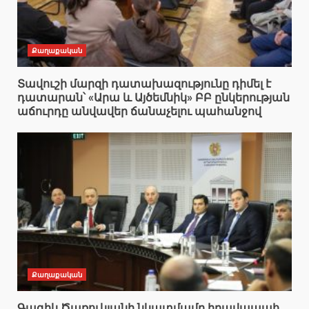
Քաղաքական
Տավուշի մարզի դատախազությունը դիմել է
դատարան՝ «Արա և Այծեմնիկ» ԲԲ ընկերության
աճուրդը անվավեր ճանաչելու պահանջով
Քաղաքական
Գագիկ Ծառուկյանի նկատմամբ իրավապահ