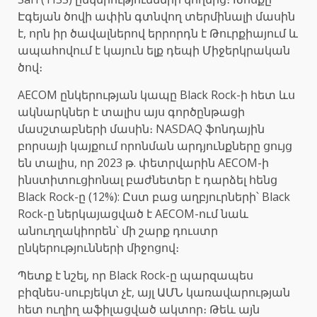
Էգեյան ծովի ափին գտնվող տերմինալի մասին
է, որն իր ծավալներով երրորդն է Թուրքիայում և
ապահովում է կայուն ելք դեպի Միջերկրական
ծով։
AECOM ընկերության կապը Black Rock-ի հետ ևս
ակնարկներ է տալիս այս գործընթացի
մասշտաբների մասին։ NASDAQ ֆոնդային
բորսայի կայքում որոնման արդյունքները ցույց
են տալիս, որ 2023 թ. փետրվարին AECOM-ի
ինստիտուցիոնալ բաժնետեր է դարձել հենց
Black Rock-ը (12%): Ըստ բաց աղբյուրների՝ Black
Rock-ը ներկայացված է AECOM-ում նաև
անուղղակիորեն՝ մի շարք դուստր
ընկերությունների միջոցով։
Պետք է նշել, որ Black Rock-ը պարզապես
բիզնես-սուբյեկտ չէ, այլ ԱՄՆ կառավարության
հետ ուղիղ աֆիլացված ակտոր։ Թեև այն