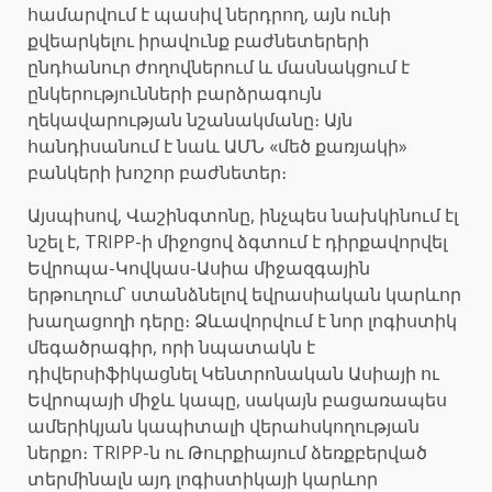
համարվում է պասիվ ներդրող, այն ունի
քվեարկելու իրավունք բաժնետերերի
ընդհանուր ժողովներում և մասնակցում է
ընկերությունների բարձրագույն
ղեկավարության նշանակմանը։ Այն
հանդիսանում է նաև ԱՄՆ «մեծ քառյակի»
բանկերի խոշոր բաժնետեր։
Այսպիսով, Վաշինգտոնը, ինչպես նախկինում էլ
նշել է, TRIPP-ի միջոցով ձգտում է դիրքավորվել
Եվրոպա-Կովկաս-Ասիա միջազգային
երթուղում՝ ստանձնելով եվրասիական կարևոր
խաղացողի դերը։ Ձևավորվում է նոր լոգիստիկ
մեգածրագիր, որի նպատակն է
դիվերսիֆիկացնել Կենտրոնական Ասիայի ու
Եվրոպայի միջև կապը, սակայն բացառապես
ամերիկյան կապիտալի վերահսկողության
ներքո։ TRIPP-ն ու Թուրքիայում ձեռքբերված
տերմինալն այդ լոգիստիկայի կարևոր