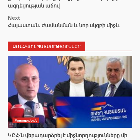
ազդեցության աճով
Next
Հայաստան․ ժամանման և նոր սկզբի միջև
ԱՌՆՉՎՈՂ ՊԱՏՄՈՒԹՅՈՒՆՆԵՐ
Քաղաքական
ԿԸՀ-ն վերադարձրել է միջնորդությունները մի