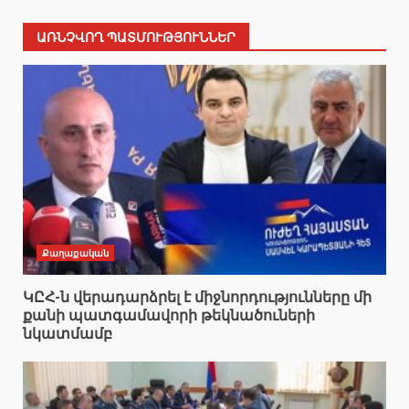
ԱՌՆՉՎՈՂ ՊԱՏՄՈՒԹՅՈՒՆՆԵՐ
Քաղաքական
ԿԸՀ-ն վերադարձրել է միջնորդությունները մի
քանի պատգամավորի թեկնածուների
նկատմամբ