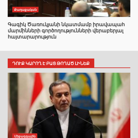
Քաղաքական
Գագիկ Ծառուկյանի նկատմամբ իրավապահ
մարմինների գործողությունների վերաբերյալ
հայտարարություն
ԴՈՒՔ ԿԱՐՈՂ Է ԲԱՑ ԹՈՂԱԾ ԼԻՆԵՔ
Միջազգային