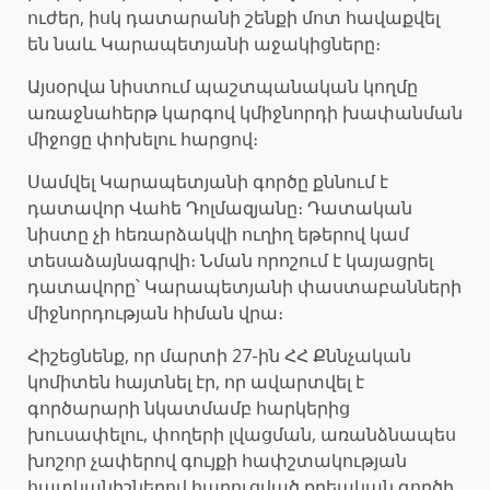
ուժեր, իսկ դատարանի շենքի մոտ հավաքվել
են նաև Կարապետյանի աջակիցները։
Այսօրվա նիստում պաշտպանական կողմը
առաջնահերթ կարգով կմիջնորդի խափանման
միջոցը փոխելու հարցով։
Սամվել Կարապետյանի գործը քննում է
դատավոր Վահե Դոլմազյանը։ Դատական
նիստը չի հեռարձակվի ուղիղ եթերով կամ
տեսաձայնագրվի։ Նման որոշում է կայացրել
դատավորը՝ Կարապետյանի փաստաբանների
միջնորդության հիման վրա։
Հիշեցնենք, որ մարտի 27-ին ՀՀ Քննչական
կոմիտեն հայտնել էր, որ ավարտվել է
գործարարի նկատմամբ հարկերից
խուսափելու, փողերի լվացման, առանձնապես
խոշոր չափերով գույքի հափշտակության
հատկանիշներով հարուցված քրեական գործի