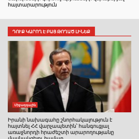
հայտարարություն
ԴՈՒՔ ԿԱՐՈՂ Է ԲԱՑ ԹՈՂԱԾ ԼԻՆԵՔ
Միջազգային
Իրանի նախագահը շնորհակալություն է
հայտնել ՀՀ վարչապետին՝ հանգուցյալ
առաջնորդի հրաժեշտի արարողությանը
մասնակցելու համար