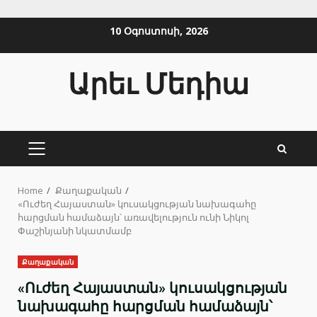
Skip
10 Օգոստոսի, 2026
to
content
Արեւ Մեդիա
PRIMARY
MENU
Home
Քաղաքական
«Ուժեղ Հայաստան» կուսակցության նախագահը
հարցման համաձայն՝ առավելություն ունի Նիկոլ
Փաշինյանի նկատմամբ
Քաղաքական
«Ուժեղ Հայաստան» կուսակցության
նախագահը հարցման համաձայն՝