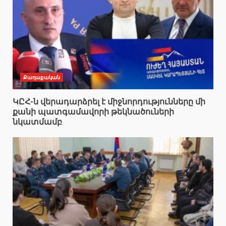
Քաղաքական
ԿԸՀ-ն վերադարձրել է միջնորդությունները մի
քանի պատգամավորի թեկնածուների
նկատմամբ