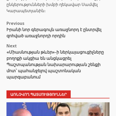
ընկերությունների խմբի ղեկավար Սամվել
Կարապետյանին։
Post
Previous
Իրանի նոր գերագույն առաջնորդ է ընտրվել
navigation
զոհված առաջնորդի որդին
Next
«Միասնության թևեր»-ի ներկայացուցիչները
բողոքի ակցիա են անցկացրել
Պաշտպանության նախարարության շենքի
մոտ՝ պահանջելով պաշտոնական
պարզաբանում
ԱՌՆՉՎՈՂ ՊԱՏՄՈՒԹՅՈՒՆՆԵՐ