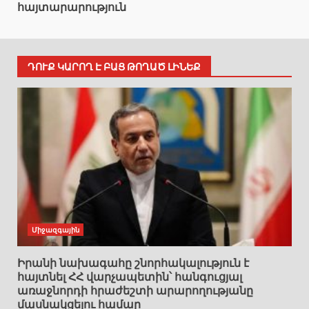
հայտարարություն
ԴՈՒՔ ԿԱՐՈՂ Է ԲԱՑ ԹՈՂԱԾ ԼԻՆԵՔ
Միջազգային
Իրանի նախագահը շնորհակալություն է
հայտնել ՀՀ վարչապետին՝ հանգուցյալ
առաջնորդի հրաժեշտի արարողությանը
մասնակցելու համար