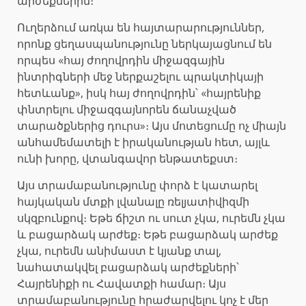
արժեքներին։
Ուղերձում առկա են հայտարարություններ,
որոնք ցեղասպանությունը ներկայացնում են
որպես «հայ ժողովրդին միջազգային
ինտրիգների մեջ ներքաշելու պրակտիկայի
հետևանք», իսկ հայ ժողովրդին՝ «հայրենիք
փնտրելու միջազգայնորեն ճանաչված
տարածքներից դուրս»։ Այս մոտեցումը ոչ միայն
անհամեմատելի է իրականության հետ, այլև
ունի խորը, վտանգավոր ենթատեքստ։
Այս տրամաբանությունը փորձ է կատարել
հայկական մտքի լվանալը ռելյատիվիզմի
սկզբունքով։ Եթե ճիշտ ու սուտ չկա, ուրեմն չկա
և բացարձակ արժեք։ Եթե բացարձակ արժեք
չկա, ուրեմն անիմաստ է կյանք տալ,
նահատակվել բացարձակ արժեքների՝
Հայրենիքի ու Հավատքի համար։ Այս
տրամաբանությունը հրաժարվելու կոչ է մեր