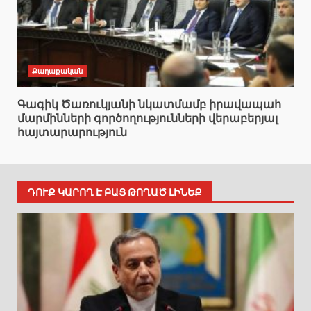
Քաղաքական
Գագիկ Ծառուկյանի նկատմամբ իրավապահ
մարմինների գործողությունների վերաբերյալ
հայտարարություն
ԴՈՒՔ ԿԱՐՈՂ Է ԲԱՑ ԹՈՂԱԾ ԼԻՆԵՔ