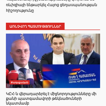
ռևիզիայի ենթարկել Հայոց ցեղասպանության
հիշողությունը
ԱՌՆՉՎՈՂ ՊԱՏՄՈՒԹՅՈՒՆՆԵՐ
Քաղաքական
ԿԸՀ-ն վերադարձրել է միջնորդությունները մի
քանի պատգամավորի թեկնածուների
նկատմամբ