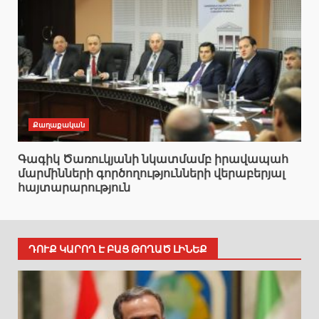
Քաղաքական
Գագիկ Ծառուկյանի նկատմամբ իրավապահ
մարմինների գործողությունների վերաբերյալ
հայտարարություն
ԴՈՒՔ ԿԱՐՈՂ Է ԲԱՑ ԹՈՂԱԾ ԼԻՆԵՔ