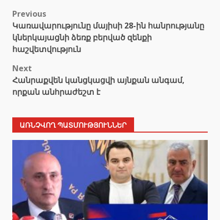
Post
Previous
Կառավարությունը մայիսի 28-ին հանրությանը
navigation
կներկայացնի ձեռք բերված զենքի
հաշվետվություն
Next
Հանրաքվեն կանցկացվի այնքան անգամ,
որքան անհրաժեշտ է
ԱՌՆՉՎՈՂ ՊԱՏՄՈՒԹՅՈՒՆՆԵՐ