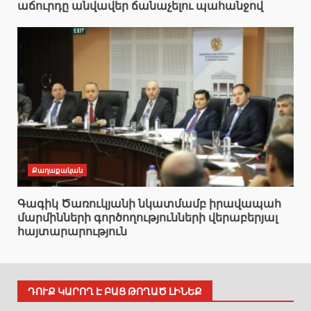
աճուրդը անվավեր ճանաչելու պահանջով
Քաղաքական
Գագիկ Ծառուկյանի նկատմամբ իրավապահ
մարմինների գործողությունների վերաբերյալ
հայտարարություն
ԴՈՒՔ ԿԱՐՈՂ Է ԲԱՑ ԹՈՂԱԾ ԼԻՆԵՔ