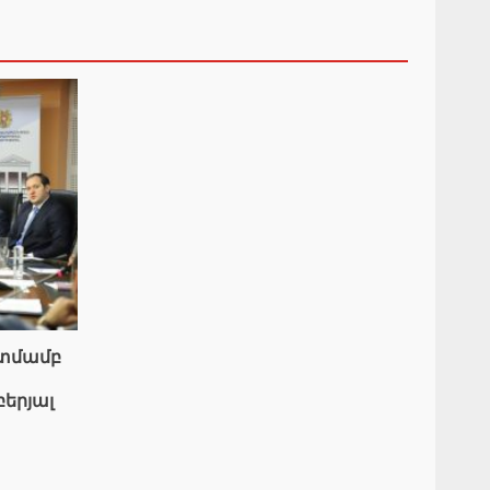
ատմամբ
բերյալ