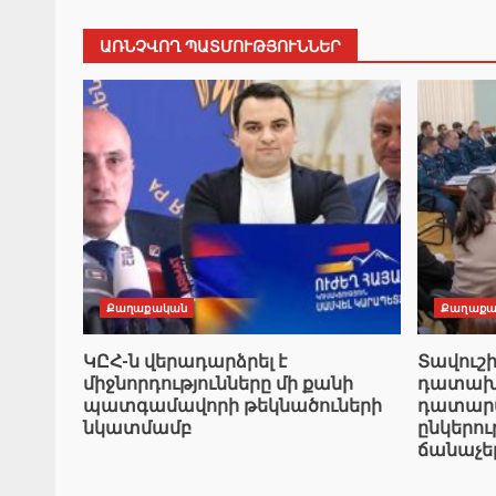
ԱՌՆՉՎՈՂ ՊԱՏՄՈՒԹՅՈՒՆՆԵՐ
Քաղաքական
Քաղաքա
ԿԸՀ-ն վերադարձրել է
Տավուշ
միջնորդությունները մի քանի
դատախազ
պատգամավորի թեկնածուների
դատարան
նկատմամբ
ընկերո
ճանաչե