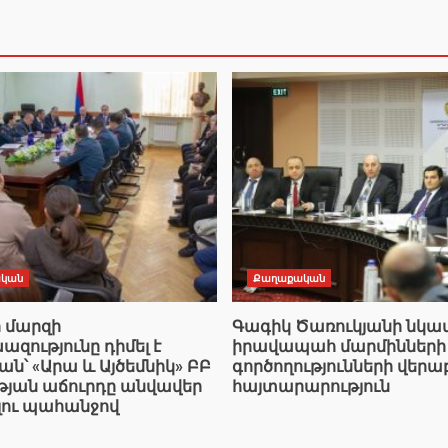
կան
Քաղաքական
ի մարզի
Գագիկ Ծառուկյանի նկ
ությունը դիմել է
իրավապահ մարմինների
՝ «Արա և Այծեմնիկ» ԲԲ
գործողությունների վերա
ւթյան աճուրդը անվավեր
հայտարարություն
լու պահանջով