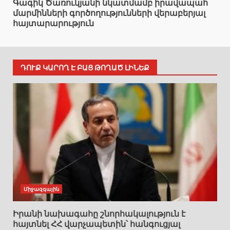
Գագիկ Ծառուկյանի նկատմամբ իրավապահ
մարմինների գործողությունների վերաբերյալ
հայտարարություն
ԴՈՒՔ ԿԱՐՈՂ Է ԲԱՑ ԹՈՂԱԾ ԼԻՆԵՔ
Միջազգային
Իրանի նախագահը շնորհակալություն է
հայտնել ՀՀ վարչապետին՝ հանգուցյալ