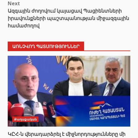
Next
Ազգային ժողովում կայացավ Պացիենտների
իրավունքների պաշտպանության միջազգային
համաժողով
ԱՌՆՉՎՈՂ ՊԱՏՄՈՒԹՅՈՒՆՆԵՐ
Քաղաքական
ԿԸՀ-ն վերադարձրել է միջնորդությունները մի