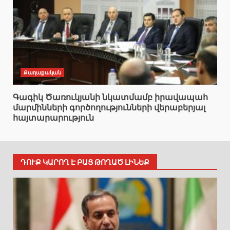
Քաղաքական
Գագիկ Ծառուկյանի նկատմամբ իրավապահ
մարմինների գործողությունների վերաբերյալ
հայտարարություն
ԴՈՒՔ ԿԱՐՈՂ Է ԲԱՑ ԹՈՂԱԾ ԼԻՆԵՔ