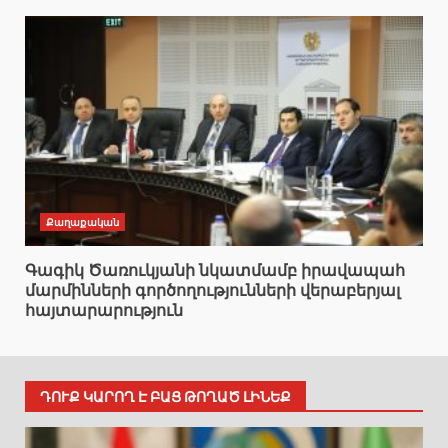
Քաղաքական
Գագիկ Ծառուկյանի նկատմամբ իրավապահ
մարմինների գործողությունների վերաբերյալ
հայտարարություն
ԴՈՒՔ ԿԱՐՈՂ Է ԲԱՑ ԹՈՂԱԾ ԼԻՆԵՔ