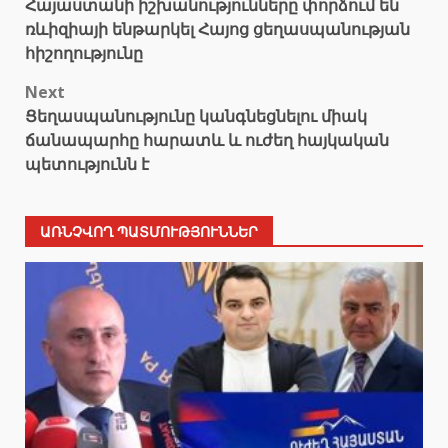
Հայաստանի իշխանությունները փորձում են
navigation
ռևիզիայի ենթարկել Հայոց ցեղասպանության
հիշողությունը
Next
Ցեղասպանությունը կանգնեցնելու միակ
ճանապարհը հարատև և ուժեղ հայկական
պետությունն է
ԱՌՆՉՎՈՂ ՊԱՏՄՈՒԹՅՈՒՆՆԵՐ