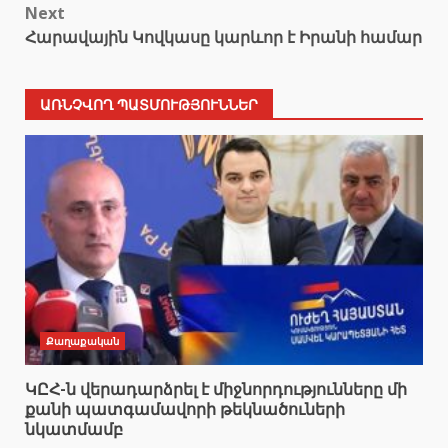
Next
Հարավային Կովկասը կարևոր է Իրանի համար
ԱՌՆՉՎՈՂ ՊԱՏՄՈՒԹՅՈՒՆՆԵՐ
Քաղաքական
ԿԸՀ-ն վերադարձրել է միջնորդությունները մի
քանի պատգամավորի թեկնածուների
նկատմամբ