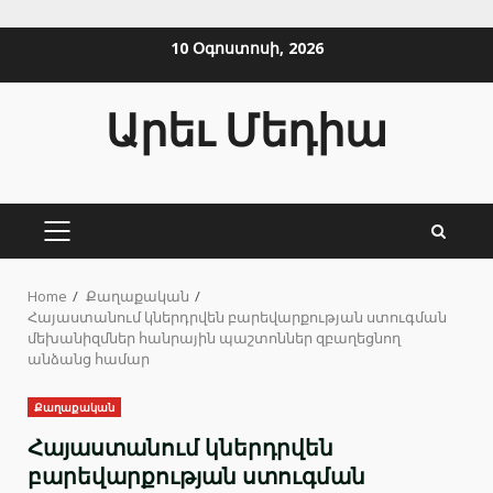
Skip
10 Օգոստոսի, 2026
to
content
Արեւ Մեդիա
PRIMARY
MENU
Home
Քաղաքական
Հայաստանում կներդրվեն բարեվարքության ստուգման
մեխանիզմներ հանրային պաշտոններ զբաղեցնող
անձանց համար
Քաղաքական
Հայաստանում կներդրվեն
բարեվարքության ստուգման