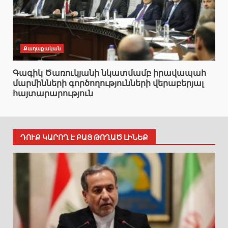
Քաղաքական
Գագիկ Ծառուկյանի նկատմամբ իրավապահ
մարմինների գործողությունների վերաբերյալ
հայտարարություն
ԴՈՒՔ ԿԱՐՈՂ Է ԲԱՑ ԹՈՂԱԾ ԼԻՆԵՔ