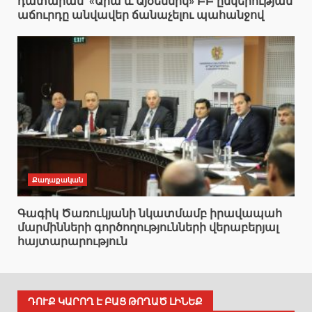
դատարան՝ «Արա և Այծեմնիկ» ԲԲ ընկերության
աճուրդը անվավեր ճանաչելու պահանջով
Քաղաքական
Գագիկ Ծառուկյանի նկատմամբ իրավապահ
մարմինների գործողությունների վերաբերյալ
հայտարարություն
ԴՈՒՔ ԿԱՐՈՂ Է ԲԱՑ ԹՈՂԱԾ ԼԻՆԵՔ