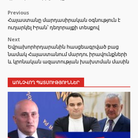
Post
Previous
Հայաստանը մարդասիրական օգնություն է
navigation
ուղարկել Իրան՝ դեղորայքի տեսքով
Next
Եվրախորհրդարանին հասցեագրված բաց
նամակ Հայաստանում մարդու իրավունքների
և կրոնական ազատության խախտման մասին
ԱՌՆՉՎՈՂ ՊԱՏՄՈՒԹՅՈՒՆՆԵՐ