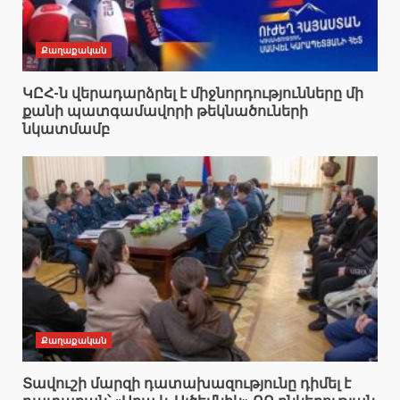
Քաղաքական
ԿԸՀ-ն վերադարձրել է միջնորդությունները մի
քանի պատգամավորի թեկնածուների
նկատմամբ
Քաղաքական
Տավուշի մարզի դատախազությունը դիմել է