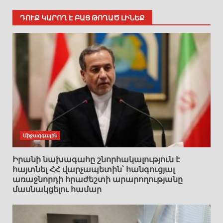
ԴՈՒՔ ԿԱՐՈՂ Է ԲԱՑ ԹՈՂԱԾ ԼԻՆԵՔ
Միջազգային
Իրանի նախագահը շնորհակալություն է
հայտնել ՀՀ վարչապետին՝ հանգուցյալ
առաջնորդի հրաժեշտի արարողությանը
մասնակցելու համար