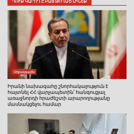
ԴՈՒՔ ԿԱՐՈՂ Է ԲԱՑ ԹՈՂԱԾ ԼԻՆԵՔ
Միջազգային
Իրանի նախագահը շնորհակալություն է
հայտնել ՀՀ վարչապետին՝ հանգուցյալ
առաջնորդի հրաժեշտի արարողությանը
մասնակցելու համար