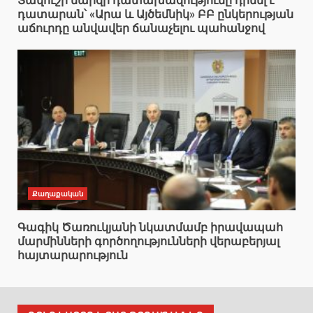
Տավուշի մարզի դատախազությունը դիմել է
դատարան՝ «Արա և Այծեմնիկ» ԲԲ ընկերության
աճուրդը անվավեր ճանաչելու պահանջով
Քաղաքական
Գագիկ Ծառուկյանի նկատմամբ իրավապահ
մարմինների գործողությունների վերաբերյալ
հայտարարություն