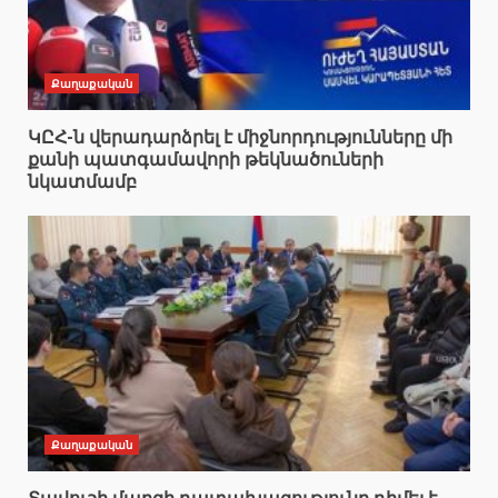
Քաղաքական
ԿԸՀ-ն վերադարձրել է միջնորդությունները մի
քանի պատգամավորի թեկնածուների
նկատմամբ
Քաղաքական