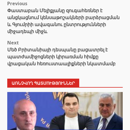
Post
Previous
Փաստաբան Մելիքյանը զուգահեռներ է
navigation
անցկացնում կենսաթոշակների բարձրացման
և Գյումրիի ավագանու ընտրությունների
միջադեպի միջև
Next
Մեծ Բրիտանիայի դեսպանը բացատրել է
պատժամիջոցների կիրառման հիմքը
վրացական հեռուստաալիքների նկատմամբ
ԱՌՆՉՎՈՂ ՊԱՏՄՈՒԹՅՈՒՆՆԵՐ