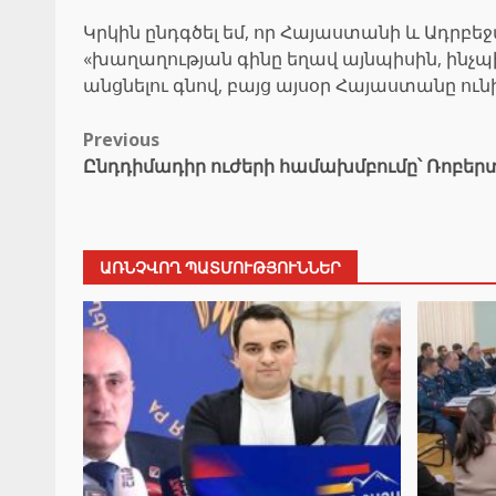
Կրկին ընդգծել եմ, որ Հայաստանի և Ադրբե
«խաղաղության գինը եղավ այնպիսին, ինչ
անցնելու գնով, բայց այսօր Հայաստանը ուն
Post
Previous
Ընդդիմադիր ուժերի համախմբումը՝ Ռոբերտ
navigation
ԱՌՆՉՎՈՂ ՊԱՏՄՈՒԹՅՈՒՆՆԵՐ