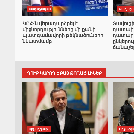
Քաղաքական
Քաղաքա
ԿԸՀ-ն վերադարձրել է
Տավուշ
միջնորդությունները մի քանի
դատախազ
պատգամավորի թեկնածուների
դատարան
նկատմամբ
ընկերո
ճանաչե
ԴՈՒՔ ԿԱՐՈՂ Է ԲԱՑ ԹՈՂԱԾ ԼԻՆԵՔ
Միջազգային
Միջազգա