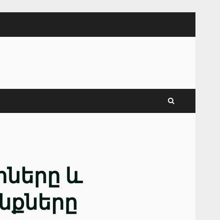
ները և
նքները