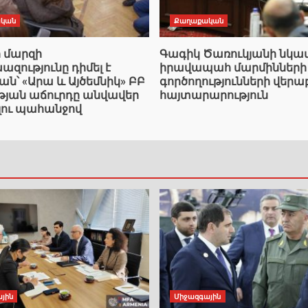
կան
Քաղաքական
ի մարզի
Գագիկ Ծառուկյանի նկ
ությունը դիմել է
իրավապահ մարմինների
՝ «Արա և Այծեմնիկ» ԲԲ
գործողությունների վերա
ւթյան աճուրդը անվավեր
հայտարարություն
լու պահանջով
յին
Միջազգային