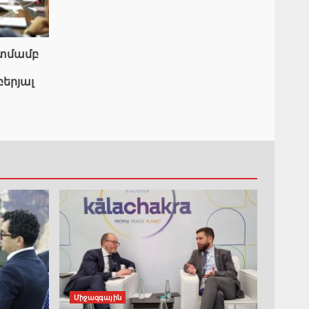
ատմամբ
բերյալ
Միջազգային