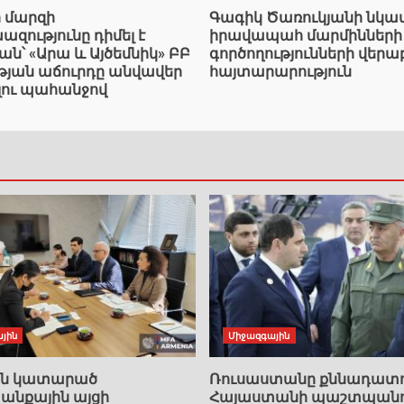
ի մարզի
Գագիկ Ծառուկյանի նկ
ությունը դիմել է
իրավապահ մարմինների
՝ «Արա և Այծեմնիկ» ԲԲ
գործողությունների վերա
ւթյան աճուրդը անվավեր
հայտարարություն
լու պահանջով
յին
Միջազգային
ան կատարած
Ռուսաստանը քննադատո
նքային այցի
Հայաստանի պաշտպանո