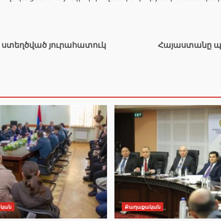
 ստեղծված յուրահատուկ
Հայաստանը պե
կան
Քաղաքական