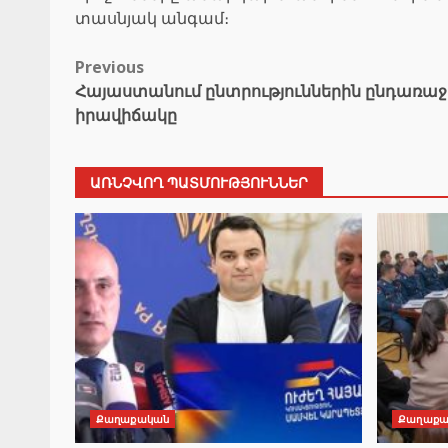
տասնյակ անգամ։
Post
Previous
Հայաստանում ընտրություններին ընդառաջ
navigation
իրավիճակը
ԱՌՆՉՎՈՂ ՊԱՏՄՈՒԹՅՈՒՆՆԵՐ
Քաղաքական
Քաղաքա