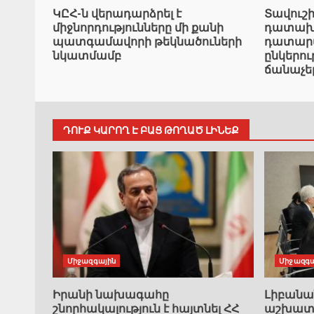
ԿԸՀ-ն վերադարձրել է
Տավուշ
միջնորդությունները մի քանի
դատախազ
պատգամավորի թեկնածուների
դատարան
նկատմամբ
ընկերո
ճանաչե
ԴՈՒՔ ԿԱՐՈՂ Է ԲԱՑ ԹՈՂԱԾ ԼԻՆԵՔ
Միջազգային
Միջազգա
Իրանի նախագահը
Լիբան
շնորհակալություն է հայտնել ՀՀ
աշխատա