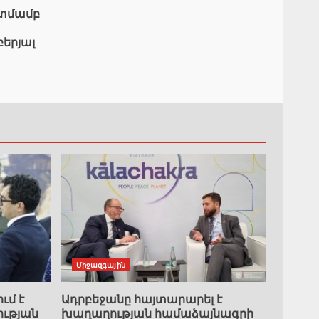
ատմամբ
բերյալ
Միջազգային
ւմ է
Ադրբեջանը հայտարարել է
ւթյան
խաղաղության համաձայնագրի