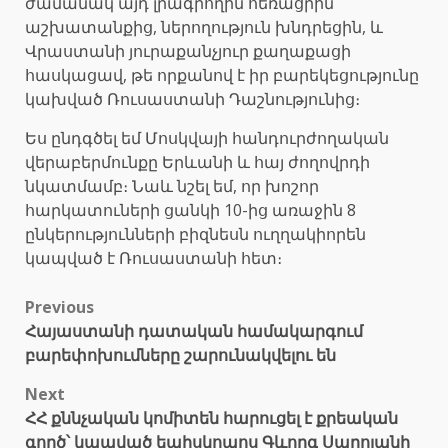
ժամանակ այդ լրագրողին հեռացրին
աշխատանքից, ներողություն խնդրեցին, և
Վրաստանի յուրաքանչյուր քաղաքացի
հասկացավ, թե որքանով է իր բարեկեցությունը
կախված Ռուսաստանի Դաշնությունից։
Ես ընդգծել եմ Մոսկվայի հանդուրժողական
վերաբերմունքը Երևանի և հայ ժողովրդի
նկատմամբ։ Նաև նշել եմ, որ խոշոր
հարկատուների ցանկի 10-ից առաջին 8
ընկերությունների բիզնեսն ուղղակիորեն
կապված է Ռուսաստանի հետ։
Post
Previous
Հայաստանի դատական համակարգում
navigation
բարեփոխումները շարունակվելու են
Next
ՀՀ քննչական կոմիտեն հարուցել է քրեական
գործ՝ կապված եպիսկոպոս Գևորգ Սարոյանի