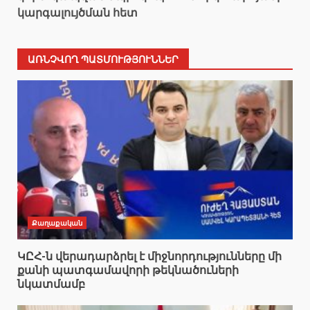
կարգալույծման հետ
ԱՌՆՉՎՈՂ ՊԱՏՄՈՒԹՅՈՒՆՆԵՐ
Քաղաքական
ԿԸՀ-ն վերադարձրել է միջնորդությունները մի
քանի պատգամավորի թեկնածուների
նկատմամբ