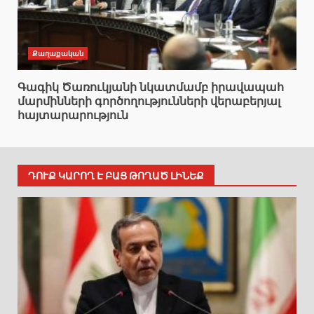
Քաղաքական
Գագիկ Ծառուկյանի նկատմամբ իրավապահ
մարմինների գործողությունների վերաբերյալ
հայտարարություն
ԴՈՒՔ ԿԱՐՈՂ Է ԲԱՑ ԹՈՂԱԾ ԼԻՆԵՔ