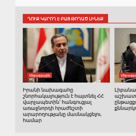
ԴՈՒՔ ԿԱՐՈՂ Է ԲԱՑ ԹՈՂԱԾ ԼԻՆԵՔ
Միջազգային
Միջազգա
Իրանի նախագահը
Լիբան
շնորհակալություն է հայտնել ՀՀ
աշխատա
վարչապետին՝ հանգուցյալ
ընթացք
առաջնորդի հրաժեշտի
քննարկ
արարողությանը մասնակցելու
համար