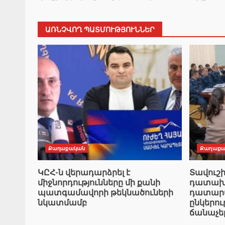
ԱՌՆՉՎՈՂ ՊԱՏՄՈՒԹՅՈՒՆՆԵՐ
Քաղաքական
Քաղաքա
ԿԸՀ-ն վերադարձրել է
Տավուշ
միջնորդությունները մի քանի
դատախազ
պատգամավորի թեկնածուների
դատարան
նկատմամբ
ընկերո
ճանաչե