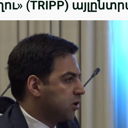
ու» (TRIPP) այլընտ