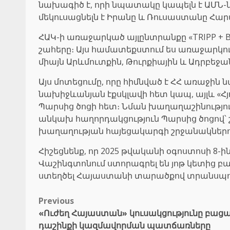
նախագիծ է, որի նպատակը կապելն է ԱՄՆ-ն
մեկուսացնելն է Իրանը և Ռուսաստանը Հար
ՀԱԿ-ի առաջարկած այլընտրանքը «TRIPP + 
շահերը։ Այս համատեքստում ես առաջարկում 
միայն Արևմուտքին, Թուրքիային և Ադրբեջա
Այս մոտեցումը, որը հիմնված է ՀՀ առաջի
նախիջևանյան էքսկլավի հետ կապ, այլև «Հ
Պարսից ծոցի հետ։ Նման խաղաղաշինութ
անկախ հաղորդակցություն Պարսից ծոցով՝ շ
խաղաղության հայեցակարգի շրջանակներում
Հիշեցնենք, որ 2025 թվականի օգոստոսի 8
Վաշինգտոնում ստորագրել են յոթ կետից 
ստեղծել Հայաստանի տարածքով տրանսպո
Post
Previous
«Ուժեղ Հայաստան» կուսակցությունը բաց
navigation
դաշինքի կազմավորման պատճառները