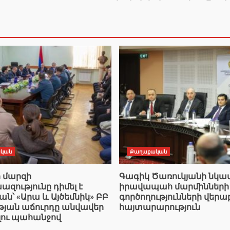
կան
Քաղաքական
ի մարզի
Գագիկ Ծառուկյանի նկ
ությունը դիմել է
իրավապահ մարմինների
՝ «Արա և Այծեմնիկ» ԲԲ
գործողությունների վերա
ւթյան աճուրդը անվավեր
հայտարարություն
լու պահանջով