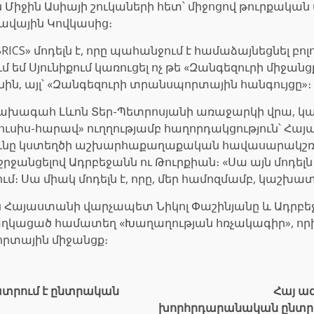
 Միջին Ասիայի շուկաների հետ՝ միջոցով թուրքակ
ավային Կովկասից։
BRICS» մոդելն է, որը պահանջում է համաձայնեցնե
եմ Սյունիքում կառուցել ոչ թե «Զանգեզուրի միջանցքը
նին, այլ՝ «Զանգեզուրի տրանսպորտային հանգույցը»։
ն նախագահ Լևոն Տեր-Պետրոսյանի առաջարկի վրա, կ
յուսիս-հարավ» ուղղությամբ հաղորդակցություն՝ Հ
յունը կստեղծի աշխարհաքաղաքական հավասարակշռ
րջանցելով Ադրբեջանն ու Թուրքիան։ «Սա այն մոդելն
։ Սա միակ մոդելն է, որը, մեր համոզմամբ, կաշխատ
-ին Հայաստանի վարչապետ Նիկոլ Փաշինյանը և Ադրբ
բաղկացած համատեղ «Խաղաղության հռչակագիր», որ
րտային միջանցք։
ատրում է ընտրական
Հայ ա
խորհրդարանական ընտրո