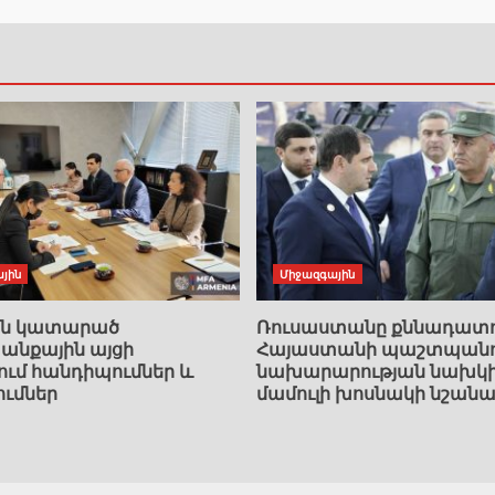
յին
Միջազգային
ան կատարած
Ռուսաստանը քննադատո
նքային այցի
Հայաստանի պաշտպանո
ում հանդիպումներ և
նախարարության նախկ
ումներ
մամուլի խոսնակի նշանա