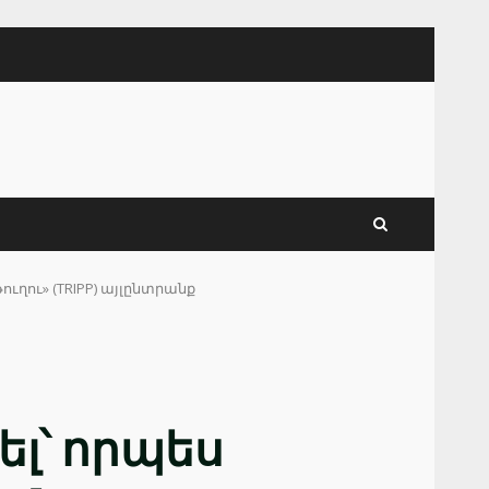
ղու» (TRIPP) այլընտրանք
լ՝ որպես