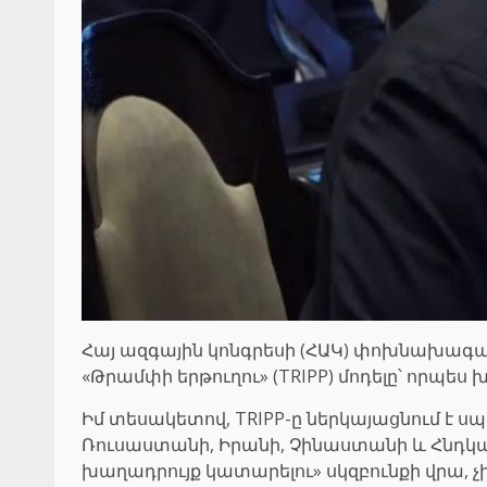
Հայ ազգային կոնգրեսի (ՀԱԿ) փոխնախագա
«Թրամփի երթուղու» (TRIPP) մոդելը՝ որպե
Իմ տեսակետով, TRIPP-ը ներկայացնում է 
Ռուսաստանի, Իրանի, Չինաստանի և Հնդկաստ
խաղադրույք կատարելու» սկզբունքի վրա, 