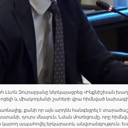
հ Լևոն Զուրաբյանը ներկայացրեց «Ինքնիշխան խա
ս խոցելի և միակողմանի շահերի վրա հիմնված նախագի
սպառնալիք, քանի որ այն արդեն հանգեցրել է տարա
անի, դուրս մնալուն։ Նման մոտեցումը, որը հիմնվա
չի կարող ապահովել երկարատև անվտանգություն։ Ես 