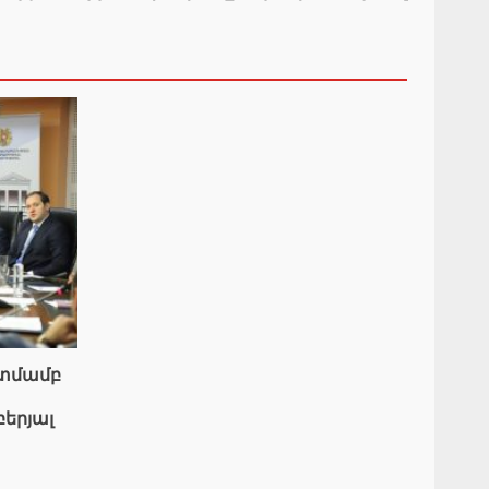
ատմամբ
բերյալ