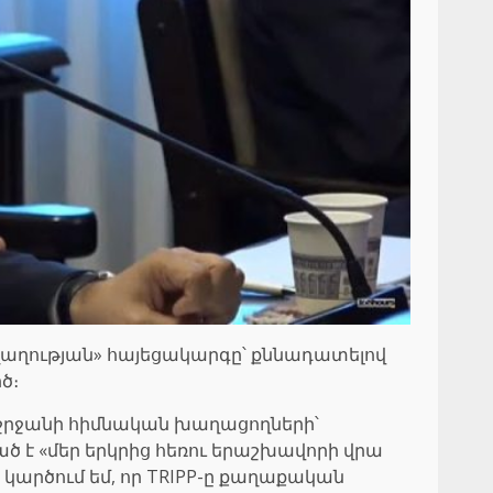
ղաղության» հայեցակարգը՝ քննադատելով
ծ։
ծաշրջանի հիմնական խաղացողների՝
ծ է «մեր երկրից հեռու երաշխավորի վրա
կարծում եմ, որ TRIPP-ը քաղաքական