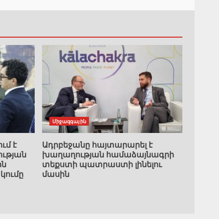
Միջազգային
ւմ է
Ադրբեջանը հայտարարել է
ւթյան
խաղաղության համաձայնագրի
ին
տեքստի պատրաստի լինելու
կումը
մասին