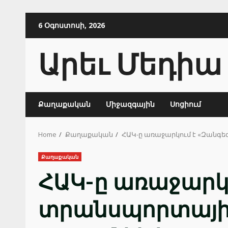
Skip
6 Օգոստոսի, 2026
to
content
Արեւ Մեդիա
Քաղաքական
Միջազգային
Սոցիում
Home
Քաղաքական
ՀԱԿ-ը առաջարկում է «Զանգեզ
Քաղաքական
ՀԱԿ-ը առաջարկո
տրանսպորտային 