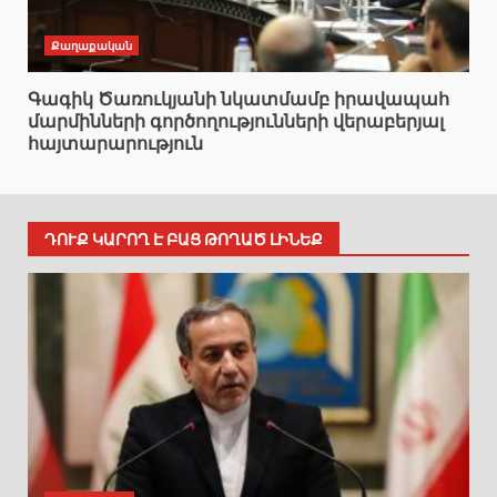
Քաղաքական
Գագիկ Ծառուկյանի նկատմամբ իրավապահ
մարմինների գործողությունների վերաբերյալ
հայտարարություն
ԴՈՒՔ ԿԱՐՈՂ Է ԲԱՑ ԹՈՂԱԾ ԼԻՆԵՔ