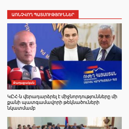
ԱՌՆՉՎՈՂ ՊԱՏՄՈՒԹՅՈՒՆՆԵՐ
Քաղաքական
ԿԸՀ-ն վերադարձրել է միջնորդությունները մի
քանի պատգամավորի թեկնածուների
նկատմամբ