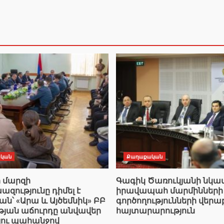
կան
Քաղաքական
ի մարզի
Գագիկ Ծառուկյանի նկ
ությունը դիմել է
իրավապահ մարմինների
՝ «Արա և Այծեմնիկ» ԲԲ
գործողությունների վերա
ւթյան աճուրդը անվավեր
հայտարարություն
լու պահանջով