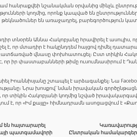
 կամ հանրաքվեի նշանակման օրվանից մինչև ընտրու
նների կողմից, որոնք կապված են ընտրությունների
 թեկնածուներ են առաջադրել, բարեգործություն կա
ադիր տնօրեն Աննա Հակոբյանը հրավիրել է ասուլիս, 
շել է, որ մտադիր է հակընդդեմ հայցով դիմել դատար
ատճառված վնասը փոխհատուցել։ Ըստ տիկին Հակոբյ
, որ իր փաստաբանների թիմը ուսումնասիրում է Դ
Իոաննիսյանը շտապել է արձագանքել։ Նա Facebook-ի
թյանը։ Նրա խոսքով՝ նման իրավական գործընթացներ 
շել է, որ տիկին Հակոբյանի կողմից նշված իրավակար
դում է, որ «Իմ քայլը» հիմնադրամն ասոցացվում է 
 են հայտարարել
Կառավարությ
ւմայի պատգամավորի
Ընտրական համակարգերի