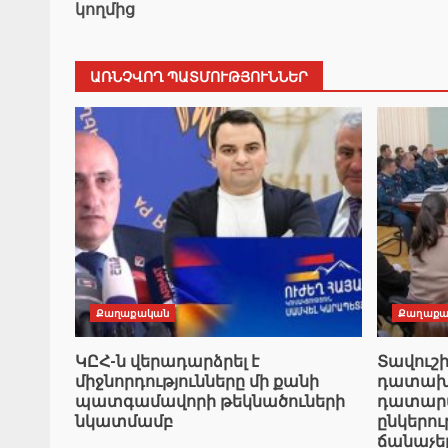
կողմից
ԱՌՆՉՎՈՂ ՊԱՏՄՈՒԹՅՈՒՆՆԵՐ
Քաղաքական
Քաղաքա
ԿԸՀ-ն վերադարձրել է
Տավուշ
միջնորդությունները մի քանի
դատախազ
պատգամավորի թեկնածուների
դատարան
նկատմամբ
ընկերո
ճանաչե