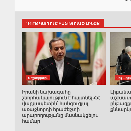
ԴՈՒՔ ԿԱՐՈՂ Է ԲԱՑ ԹՈՂԱԾ ԼԻՆԵՔ
Միջազգային
Միջազգա
Իրանի նախագահը
Լիբան
շնորհակալություն է հայտնել ՀՀ
աշխատա
վարչապետին՝ հանգուցյալ
ընթացք
առաջնորդի հրաժեշտի
քննարկ
արարողությանը մասնակցելու
համար