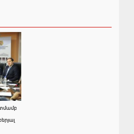
ատմամբ
բերյալ