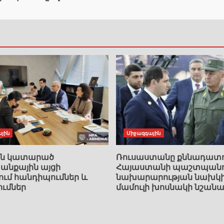
յին
Միջազգային
ան կատարած
Ռուսաստանը քննադատո
նքային այցի
Հայաստանի պաշտպանո
ում հանդիպումներ և
նախարարության նախկ
ումներ
մամուլի խոսնակի նշանա