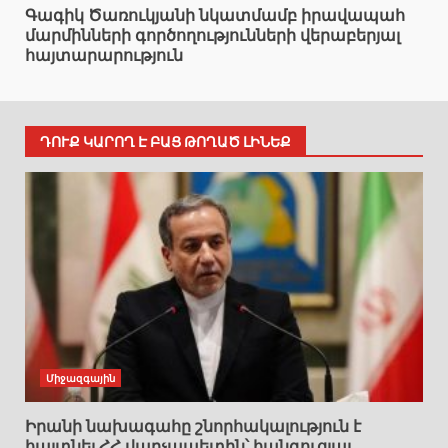
Գագիկ Ծառուկյանի նկատմամբ իրավապահ
մարմինների գործողությունների վերաբերյալ
հայտարարություն
ԴՈՒՔ ԿԱՐՈՂ Է ԲԱՑ ԹՈՂԱԾ ԼԻՆԵՔ
Միջազգային
Իրանի նախագահը շնորհակալություն է
հայտնել ՀՀ վարչապետին՝ հանգուցյալ