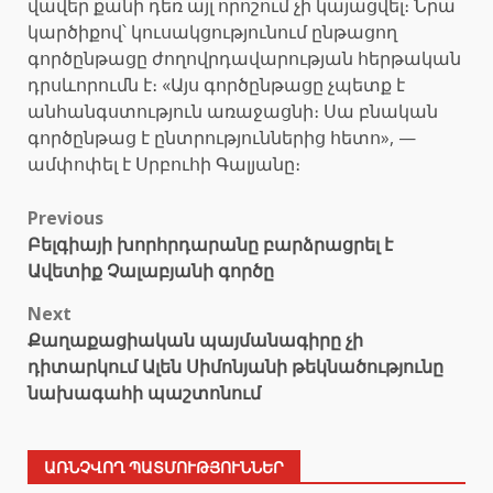
վավեր քանի դեռ այլ որոշում չի կայացվել։ Նրա
կարծիքով՝ կուսակցությունում ընթացող
գործընթացը ժողովրդավարության հերթական
դրսևորումն է։ «Այս գործընթացը չպետք է
անհանգստություն առաջացնի։ Սա բնական
գործընթաց է ընտրություններից հետո», —
ամփոփել է Սրբուհի Գալյանը։
Post
Previous
Բելգիայի խորհրդարանը բարձրացրել է
navigation
Ավետիք Չալաբյանի գործը
Next
Քաղաքացիական պայմանագիրը չի
դիտարկում Ալեն Սիմոնյանի թեկնածությունը
նախագահի պաշտոնում
ԱՌՆՉՎՈՂ ՊԱՏՄՈՒԹՅՈՒՆՆԵՐ