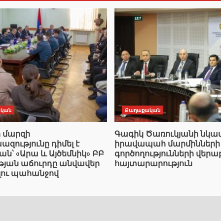
կան
Քաղաքական
ի մարզի
Գագիկ Ծառուկյանի նկ
ությունը դիմել է
իրավապահ մարմինների
՝ «Արա և Այծեմնիկ» ԲԲ
գործողությունների վերա
ւթյան աճուրդը անվավեր
հայտարարություն
լու պահանջով