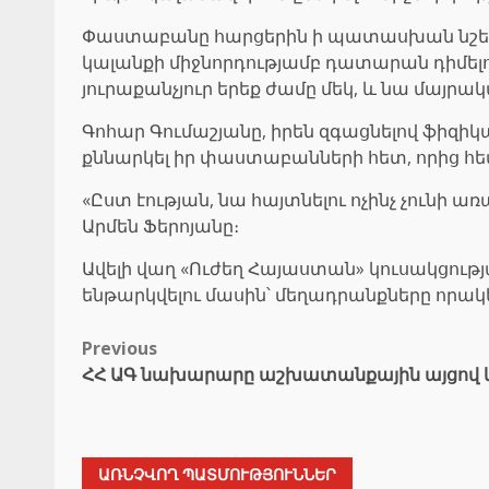
Փաստաբանը հարցերին ի պատասխան նշել է, 
կալանքի միջնորդությամբ դատարան դիմելո
յուրաքանչյուր երեք ժամը մեկ, և նա մայր
Գոհար Գումաշյանը, իրեն զգացնելով ֆիզիկ
քննարկել իր փաստաբանների հետ, որից հե
«Ըստ էության, նա հայտնելու ոչինչ չունի 
Արմեն Ֆերոյանը։
Ավելի վաղ «Ուժեղ Հայաստան» կուսակցությ
ենթարկվելու մասին՝ մեղադրանքները որակ
Post
Previous
ՀՀ ԱԳ նախարարը աշխատանքային այցով կգ
navigation
ԱՌՆՉՎՈՂ ՊԱՏՄՈՒԹՅՈՒՆՆԵՐ