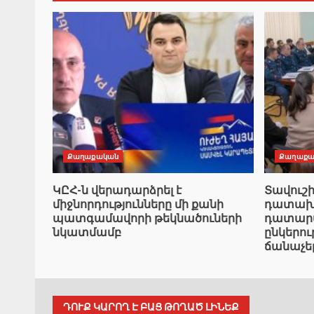
Քաղաքական
Քաղաքա
ԿԸՀ-ն վերադարձրել է
Տավուշ
միջնորդությունները մի քանի
դատախազ
պատգամավորի թեկնածուների
դատարան
նկատմամբ
ընկերո
ճանաչե
ԴՈՒՔ ԿԱՐՈՂ Է ԲԱՑ ԹՈՂԱԾ ԼԻՆԵՔ