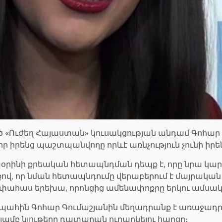
 «Ուժեղ Հայաստան» կուսակցության անդամ Գոհար
, որ իրենց պաշտպանվողը որևէ առնչություն չունի ի
ինի քրեական հետապնդման դեպք է, որը նրա կար
, որ նման հետապնդումը վերաբերում է մայրական 
չափահաս երեխա, որոնցից ամենափոքրը երկու ամսակ
յս պահին Գոհար Գումաշյանին մեղադրանք է առաջադր
յամբ նյութերը դատարան ուղարկելու հարցը։