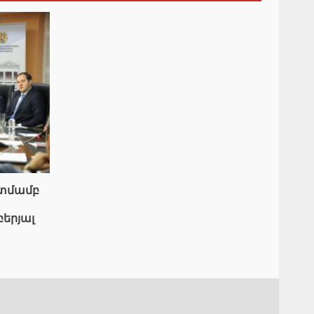
ատմամբ
բերյալ