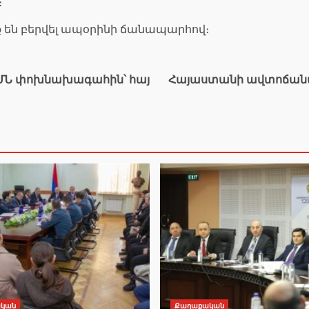
։
ք են բերվել ապօրինի ճանապարհով։
 ԱՄՆ փոխնախագահին՝ հայ
Հայաստանի ավտոճանա
կան
Քաղաքական