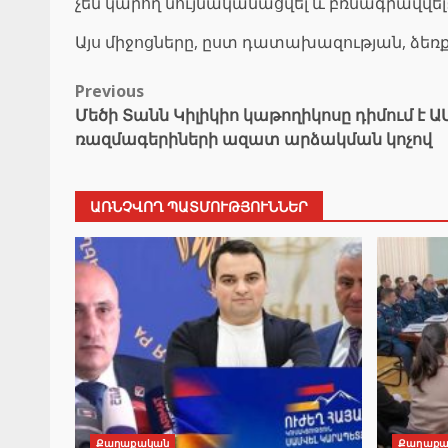
չեն կարող նույնականացվել և բռնագրավվել
Այս միջոցները, ըստ դատախազության, ձեռ
Post
Previous
Մեծի Տանն Կիլիկիո կաթողիկոսը դիմում է
navigation
ռազմագերիների ազատ արձակման կոչով
ԱՌՆՉՎՈՂ ՊԱՏՄՈՒԹՅՈՒՆՆԵՐ
Քաղաքական
Քաղաքա