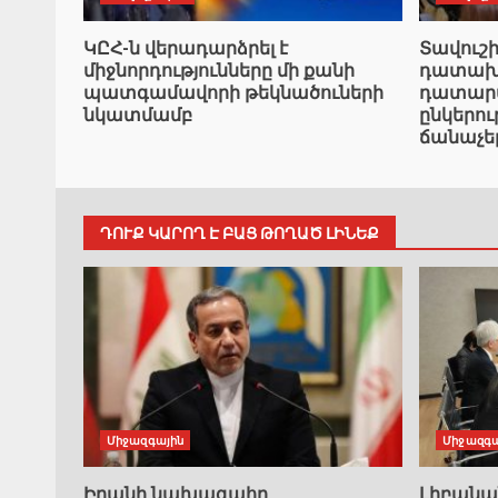
ԿԸՀ-ն վերադարձրել է
Տավուշ
միջնորդությունները մի քանի
դատախազ
պատգամավորի թեկնածուների
դատարան
նկատմամբ
ընկերո
ճանաչե
ԴՈՒՔ ԿԱՐՈՂ Է ԲԱՑ ԹՈՂԱԾ ԼԻՆԵՔ
Միջազգային
Միջազգա
Իրանի նախագահը
Լիբան