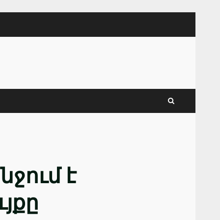
ջում է
ւյքը