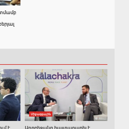
ատմամբ
բերյալ
Միջազգային
ւմ է
Ադրբեջանը հայտարարել է