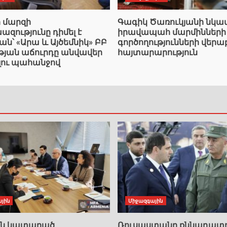
ի մարզի
Գագիկ Ծառուկյանի նկ
ությունը դիմել է
իրավապահ մարմինների
՝ «Արա և Այծեմնիկ» ԲԲ
գործողությունների վերա
ւթյան աճուրդը անվավեր
հայտարարություն
լու պահանջով
յին
Միջազգային
ան կատարած
Ռուսաստանը քննադատո