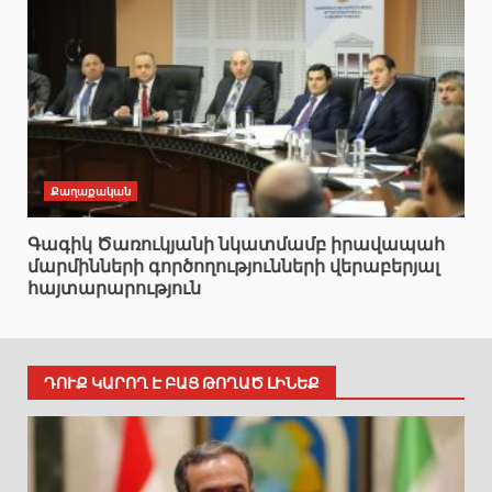
Քաղաքական
Գագիկ Ծառուկյանի նկատմամբ իրավապահ
մարմինների գործողությունների վերաբերյալ
հայտարարություն
ԴՈՒՔ ԿԱՐՈՂ Է ԲԱՑ ԹՈՂԱԾ ԼԻՆԵՔ