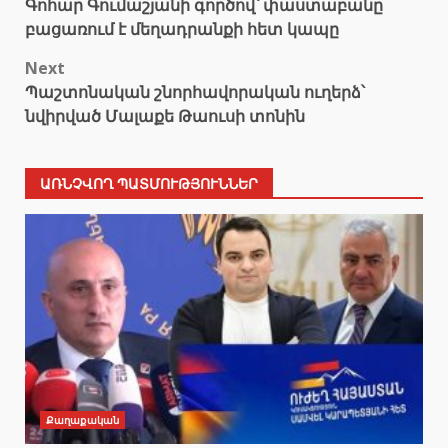
Գոհար Գումաշյանի գործով՝ փաստաբանը
navigation
բացառում է մեղադրանքի հետ կապը
Next
Պաշտոնական շնորհավորական ուղերձ՝
նվիրված Մալաքե Թաուսի տոնին
ԱՌՆՉՎՈՂ ՊԱՏՄՈՒԹՅՈՒՆՆԵՐ
Քաղաքական