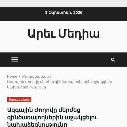
Skip
8 Օգոստոսի, 2026
to
content
Արեւ Մեդիա
PRIMARY
MENU
Home
Քաղաքական
Ազգային Ժողովը մերժեց զինծառայողներին աջակցելու
նախաձեռնությունը
Քաղաքական
Ազգային Ժողովը մերժեց
զինծառայողներին աջակցելու
նախաձեռնությունը