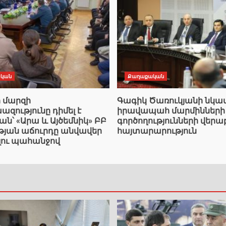
կան
Քաղաքական
ի մարզի
Գագիկ Ծառուկյանի նկ
ությունը դիմել է
իրավապահ մարմինների
՝ «Արա և Այծեմնիկ» ԲԲ
գործողությունների վերա
ւթյան աճուրդը անվավեր
հայտարարություն
լու պահանջով