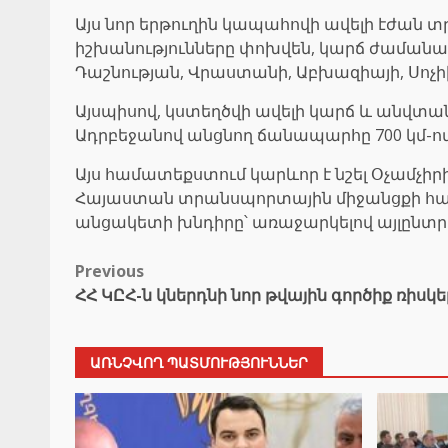
Այս նոր երթուղին կապահովի ավելի էժան տ
իշխանությունները փոխվեն, կարճ ժամանա
Դաշնության, Վրաստանի, Աբխազիայի, Սոչի
Այսպիսով, կստեղծվի ավելի կարճ և անվտ
Ադրբեջանով անցնող ճանապարհը 700 կմ-ով 
Այս համատեքստում կարևոր է նշել Օչամչի
Հայաստան տրանսպորտային միջանցքի հաջող
անցակետի խնդիրը՝ առաջարկելով այլընտ
Post
Previous
ՀՀ ԿԸՀ-ն կներդնի նոր թվային գործիք ռի
navigation
ԱՌՆՉՎՈՂ ՊԱՏՄՈՒԹՅՈՒՆՆԵՐ