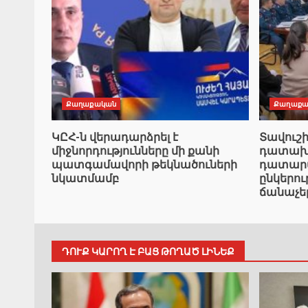
Քաղաքական
Քաղաքա
ԿԸՀ-ն վերադարձրել է
Տավուշ
միջնորդությունները մի քանի
դատախազ
պատգամավորի թեկնածուների
դատարան
նկատմամբ
ընկերո
ճանաչե
ԴՈՒՔ ԿԱՐՈՂ Է ԲԱՑ ԹՈՂԱԾ ԼԻՆԵՔ