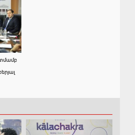
ատմամբ
բերյալ