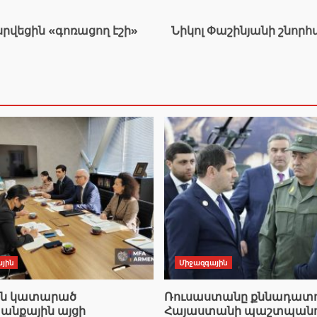
րվեցին «գոռացող էշի»
Նիկոլ Փաշինյանի շնոր
յին
Միջազգային
ան կատարած
Ռուսաստանը քննադատո
նքային այցի
Հայաստանի պաշտպանո