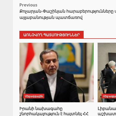
Post
Previous
Քոչարյան-Փաշինյան հարաբերությունները ս
navigation
այլաբանության պատճառով
ԱՌՆՉՎՈՂ ՊԱՏՄՈՒԹՅՈՒՆՆԵՐ
Միջազգային
Միջազգա
Իրանի նախագահը
Լիբան
շնորհակալություն է հայտնել ՀՀ
աշխատա