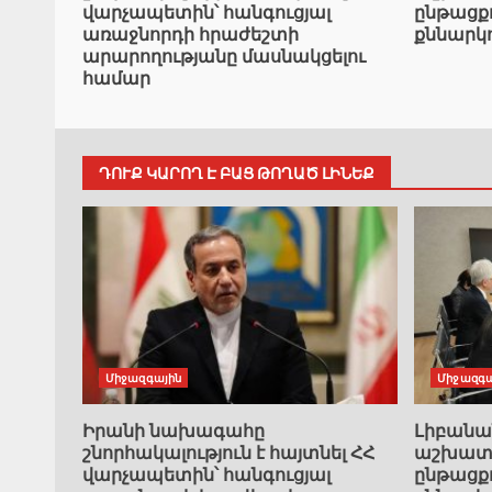
վարչապետին՝ հանգուցյալ
ընթացք
առաջնորդի հրաժեշտի
քննարկ
արարողությանը մասնակցելու
համար
ԴՈՒՔ ԿԱՐՈՂ Է ԲԱՑ ԹՈՂԱԾ ԼԻՆԵՔ
Միջազգային
Միջազգա
Իրանի նախագահը
Լիբան
շնորհակալություն է հայտնել ՀՀ
աշխատա
վարչապետին՝ հանգուցյալ
ընթացք