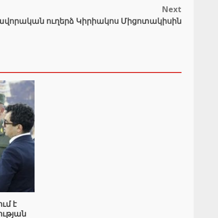
Next
հավորական ուղերձ Կիրիակոս Միցոտակիսին
ւմ է
ւթյան