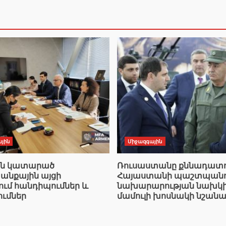
յին
Միջազգային
ան կատարած
Ռուսաստանը քննադատո
նքային այցի
Հայաստանի պաշտպանո
ում հանդիպումներ և
նախարարության նախկ
ումներ
մամուլի խոսնակի նշանա