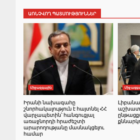
ԱՌՆՉՎՈՂ ՊԱՏՄՈՒԹՅՈՒՆՆԵՐ
Միջազգային
Միջազգա
Իրանի նախագահը
Լիբան
շնորհակալություն է հայտնել ՀՀ
աշխատա
վարչապետին՝ հանգուցյալ
ընթացք
առաջնորդի հրաժեշտի
քննարկ
արարողությանը մասնակցելու
համար