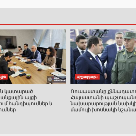
յին
Միջազգային
ան կատարած
Ռուսաստանը քննադատո
նքային այցի
Հայաստանի պաշտպանո
ում հանդիպումներ և
նախարարության նախկ
ումներ
մամուլի խոսնակի նշանա