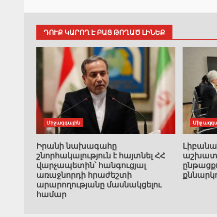
ԴՈՒՔ ԿԱՐՈՂ Է ԲԱՑ ԹՈՂԱԾ ԼԻՆԵՔ
Միջազգային
Միջազգա
Իրանի նախագահը
Լիբան
շնորհակալություն է հայտնել ՀՀ
աշխատա
վարչապետին՝ հանգուցյալ
ընթացք
առաջնորդի հրաժեշտի
քննարկ
արարողությանը մասնակցելու
համար