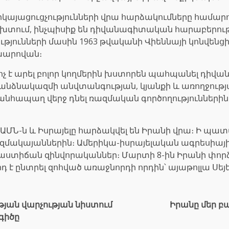
յացուցչությունների վրա հարձակումները համարու
ւմ, ինչպիսիք են դիվանագիտական հարաբերությո
յունների մասին 1963 թվականի Վիեննայի կոնվենցի
խարովան։
ոչ է արել բոլոր կողմերին խստորեն պահպանել դիվ
անձնակազմի անվտանգության, կյանքի և առողջության 
նհապաղ վերջ դնել ռազմական գործողություններին
 ԱՄՆ-ն և Իսրայելը հարձակվել են Իրանի վրա։ Ի պա
մակայաններին։ Ամերիկա-իսրայելական ագրեսիայի 
րաստիճան զինվորականներ։ Մարտի 8-ին Իրանի փո
 է ընտրել զոհված առաջնորդի որդին՝ այաթոլլա Սե
ան վարչության նիստում
Իրանը մեր բ
գիծը