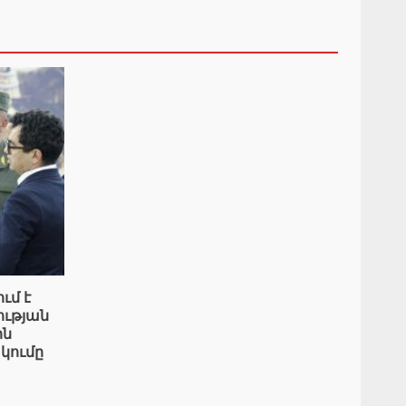
ւմ է
ւթյան
ին
կումը