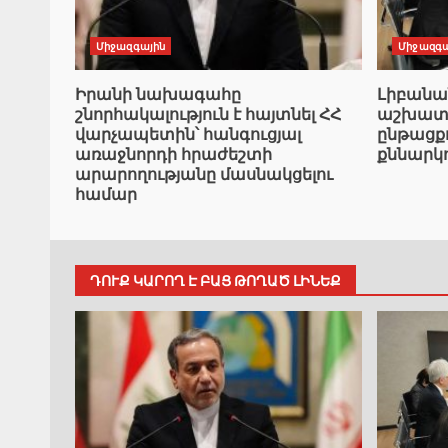
Միջազգային
Միջազգա
Իրանի նախագահը
Լիբան
շնորհակալություն է հայտնել ՀՀ
աշխատա
վարչապետին՝ հանգուցյալ
ընթացք
առաջնորդի հրաժեշտի
քննարկ
արարողությանը մասնակցելու
համար
ԴՈՒՔ ԿԱՐՈՂ Է ԲԱՑ ԹՈՂԱԾ ԼԻՆԵՔ