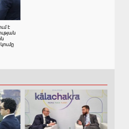
ւմ է
ւթյան
ին
կումը