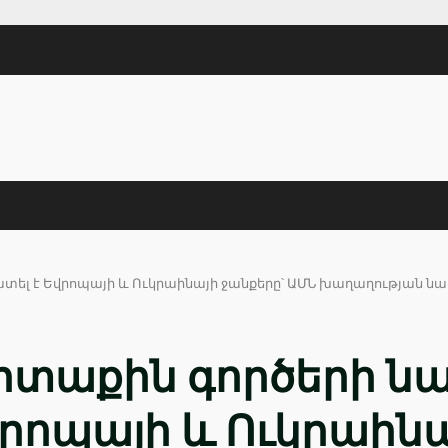
լ է Եվրոպայի և Ուկրաինայի ջանքերը՝ ԱՄՆ խաղաղության նախ
րտաքին գործերի 
րոպայի և Ուկրաինա