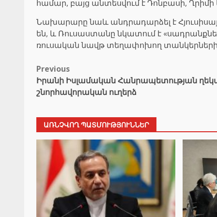
համար, բայց անտեսվում է Դոնբասի, Ղրիմի
Նախարարը նաև անդրադարձել է Հյուսիսայի
են, և Ռուսաստանը նկատում է «սադրանքներ
ռուսական նավթ տեղափոխող տանկերների 
Post
Previous
Իրանի Իսլամական Հանրապետության ղեկ
navigation
շնորհավորական ուղերձ
ԱՌՆՉՎՈՂ ՊԱՏՄՈՒԹՅՈՒՆՆԵՐ