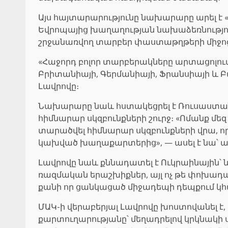
Այս հայտարարությունը նախարարը արել է
Եվրոպայից խաղաղության նախաձեռնությունն
շրջանառվող տարբեր փաստաթղթերի միջո
«Հաջորդ բոլոր տարբերակները արտացոլում 
Բրիտանիայի, Գերմանիայի, Ֆրանսիայի և Բա
Լավրովը։
Նախարարը նաև հստակեցրել է Ռուսաստանի 
հիմնարար սկզբունքների շուրջ։ «Ոմանք մե
տարածվել հիմնարար սկզբունքների վրա, որ
կախված խաղաքարտերից», — ասել է նա՝ ան
Լավրովը նաև քննադատել է Ուկրաինային՝ նշ
ռազմական երաշխիքներ, այլ ոչ թե փոխադ
քանի որ ցանկացած միջադեպի դեպքում կ
ՄԱԿ-ի վերաբերյալ Լավրովը խոստովանել է
քարտուղարությանը՝ մեղադրելով կրկնակի ս