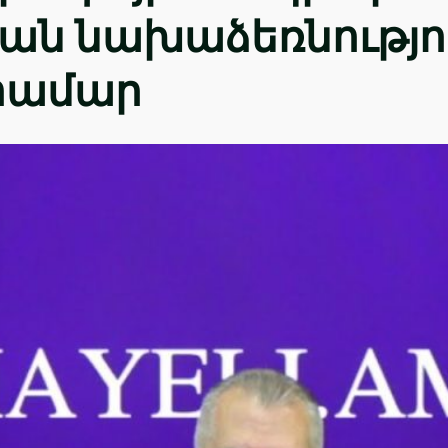
ան նախաձեռնությո
 համար