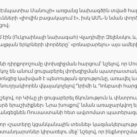
 «Էմպատիա Մանուչի» առցանց նախագծին տված հարց
երի «լիովին բացակայում է», իսկ ԱՄՆ-ն նման փորձ
ցով։
էին (Ուկրաինայի նախագահ) Վլադիմիր Զելենսկու և
լթյան երկրների փորձերը՝ «բռնաբարելու» այս ամերի
դիրքորոշումը փոխզիջման հարցում՝ նշելով, որ Մ
զ կոչ են անում ցուցաբերել փոխզիջման պատրաստակա
ոնցից կախված է պետության գոյությունը, առավել ևս
ուղղակիորեն վկայակոչելով Ղրիմի և Դոնբասի հարց
ելով, որ Կիևը չի ցուցաբերել ճկունություն և փնտրո
արձ երաշխիքներ։ Նրա խոսքով՝ նման առաջարկվող
հանգեցնեն Ռուսաստանի հետ ավտոմատ պատերազմի
, որ «շատերը կցանկանային տեսնել» կազմակերպությ
տանդարտներ կիրառելու մեջ՝ նշելով, որ ինքնորոշմա