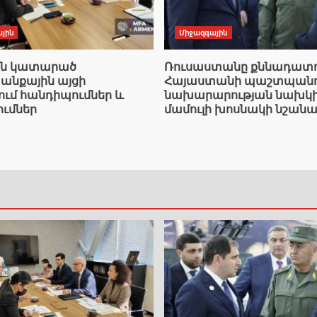
յին
Միջազգային
ան կատարած
Ռուսաստանը քննադատո
նքային այցի
Հայաստանի պաշտպանո
ում հանդիպումներ և
նախարարության նախկ
ումներ
մամուլի խոսնակի նշանա