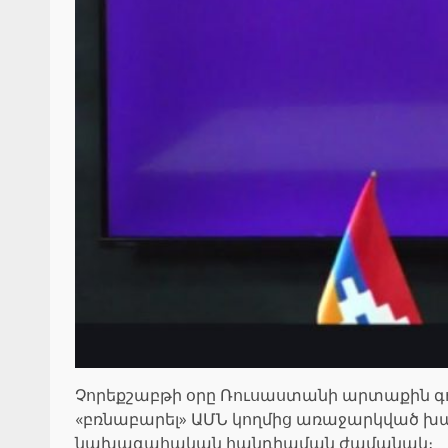
Չորեքշաբթի օրը Ռուսաստանի արտաքին գո
«բռնաբարել» ԱՄՆ կողմից առաջարկված խա
նախագահական հանդիպման ժամանակ։