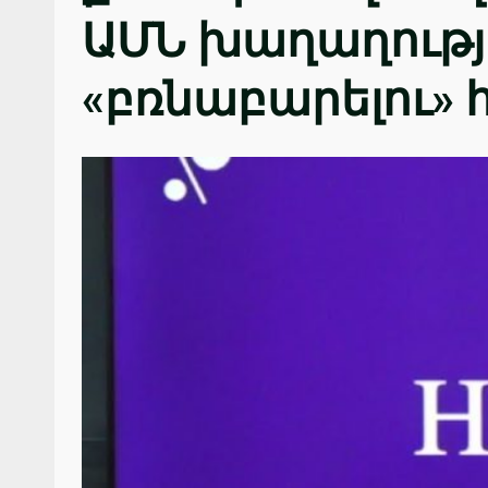
ԱՄՆ խաղաղությ
«բռնաբարելու»