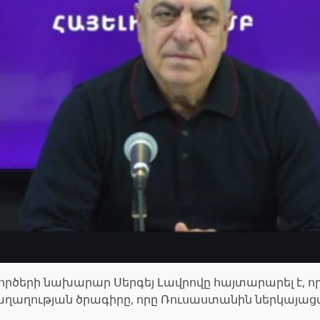
րծերի նախարար Սերգեյ Լավրովը հայտարարել է, որ
ղաղության ծրագիրը, որը Ռուսաստանին ներկայացվե