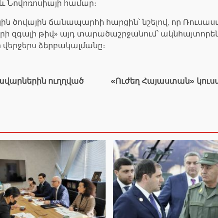
 և Նովոռոսիայի համար։
ն ծովային ճանապարհի հարցին՝ նշելով, որ Ռուսաս
ի զգալի թիվ» այդ տարածաշրջանում՝ ակնհայտորեն 
վերջերս ձերբակալմանը։
ավարներին ուղղված
«Ուժեղ Հայաստան» կուս