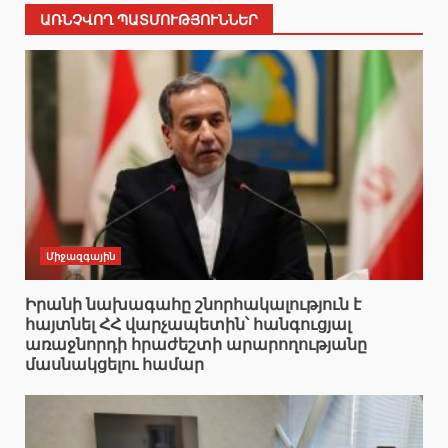
ԱՌՆՉՎՈՂ ՊԱՏՄՈՒԹՅՈՒՆՆԵՐ
Միջազգային
Իրանի նախագահը շնորհակալություն է
հայտնել ՀՀ վարչապետին՝ հանգուցյալ
առաջնորդի հրաժեշտի արարողությանը
մասնակցելու համար