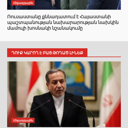
Միջազգային
Ռուսաստանը քննադատում է Հայաստանի
պաշտպանության նախարարության նախկին
մամուլի խոսնակի նշանակումը
ԴՈՒՔ ԿԱՐՈՂ Է ԲԱՑ ԹՈՂԱԾ ԼԻՆԵՔ
Միջազգային