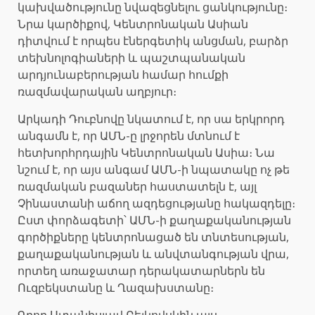
կախվածությունը նվազեցնելու ցանկությունը։
Նրա կարծիքով, Կենտրոնական Ասիան
դիտվում է որպես էներգետիկ անցման, բարձր
տեխնոլոգիաների և պաշտպանական
արդյունաբերության համար հումքի
ռազմավարական աղբյուր։
Արկադի Դուբնովը նկատում է, որ սա երկրորդ
անգամն է, որ ԱՄՆ-ը լրջորեն մտնում է
հետխորհրդային Կենտրոնական Ասիա։ Նա
նշում է, որ այս անգամ ԱՄՆ-ի նպատակը ոչ թե
ռազմական բազաներ հաստատելն է, այլ
Չինաստանի աճող ազդեցությանը հակազդելը։
Ըստ փորձագետի՝ ԱՄՆ-ի քաղաքականության
գործիքները կենտրոնացած են տնտեսության,
քաղաքականության և անվտանգության վրա,
որտեղ առաջատար դերակատարներն են
Ուզբեկստանը և Ղազախստանը։
Գրող Ստանիսլավ Բելկովսկին այս