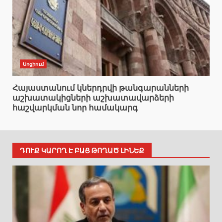
Սոցիում
Հայաստանում կներդրվի թանգարանների
աշխատակիցների աշխատավարձերի
հաշվարկման նոր համակարգ
ԴՈՒՔ ԿԱՐՈՂ Է ԲԱՑ ԹՈՂԱԾ ԼԻՆԵՔ