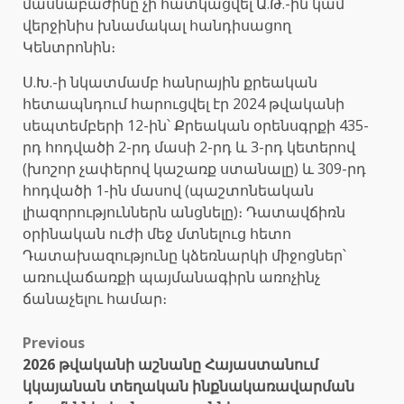
մասնաբաժինը չի հատկացվել Ա.Թ.-ին կամ
վերջինիս խնամակալ հանդիսացող
Կենտրոնին։
Ս.Խ.-ի նկատմամբ հանրային քրեական
հետապնդում հարուցվել էր 2024 թվականի
սեպտեմբերի 12-ին՝ Քրեական օրենսգրքի 435-
րդ հոդվածի 2-րդ մասի 2-րդ և 3-րդ կետերով
(խոշոր չափերով կաշառք ստանալը) և 309-րդ
հոդվածի 1-ին մասով (պաշտոնեական
լիազորություններն անցնելը)։ Դատավճիռն
օրինական ուժի մեջ մտնելուց հետո
Դատախազությունը կձեռնարկի միջոցներ՝
առուվաճառքի պայմանագիրն առոչինչ
ճանաչելու համար։
Post
Previous
2026 թվականի աշնանը Հայաստանում
navigation
կկայանան տեղական ինքնակառավարման