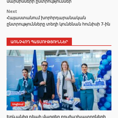
մարմինների ընտրություններ
Next
Հայաստանում խորհրդարանական
ընտրությունները տեղի կունենան հունիսի 7-ին
ԱՌՆՉՎՈՂ ՊԱՏՄՈՒԹՅՈՒՆՆԵՐ
Սոցիում
Երևանից դեպի մարզեր բուժաշխատողների