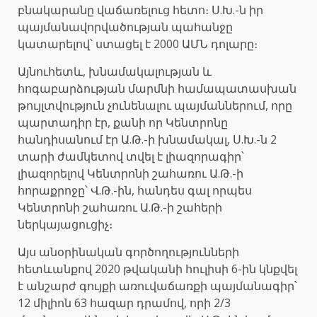
բնակարանը վաճառելուց հետո։ Ս.Խ.-ն իր
պայմանավորվածության պահանջը
կատարելով՝ ստացել է 2000 ԱՄՆ դոլարը։
Այնուհետև, խնամակալության և
հոգաբարձության մարմնի համապատասխան
թույլտվություն չունենալու պայմաններում, որը
պարտադիր էր, քանի որ Կենտրոնը
հանդիսանում էր Ա.Թ.-ի խնամակալ, Ս.Խ.-ն 2
տարի ժամկետով տվել է լիազորագիր՝
լիազորելով Կենտրոնի շահառու Ա.Թ.-ի
հորաքրոջը՝ Վ.Թ.-ին, հանդես գալ որպես
Կենտրոնի շահառու Ա.Թ.-ի շահերի
ներկայացուցիչ։
Այս անօրինական գործողությունների
հետևանքով 2020 թվականի հուլիսի 6-ին կնքվել
է անշարժ գույքի առուվաճառքի պայմանագիր՝
12 միլիոն 63 հազար դրամով, որի 2/3