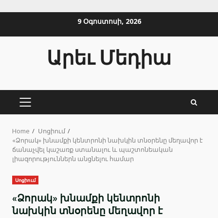
Skip
9 Օգոստոսի, 2026
to
content
Արեւ Մեդիա
PRIMARY
MENU
Home
Սոցիում
«Ձորակ» խնամքի կենտրոնի նախկին տնօրենը մեղավոր է
ճանաչվել կաշառք ստանալու և պաշտոնեական
լիազորություններն անցնելու համար
Սոցիում
«Ձորակ» խնամքի կենտրոնի
նախկին տնօրենը մեղավոր է