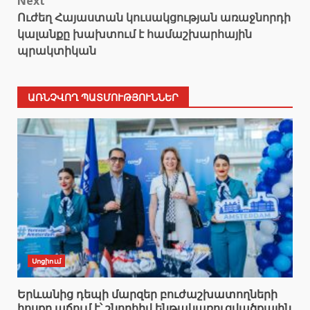
Next
Ուժեղ Հայաստան կուսակցության առաջնորդի
կալանքը խախտում է համաշխարհային
պրակտիկան
ԱՌՆՉՎՈՂ ՊԱՏՄՈՒԹՅՈՒՆՆԵՐ
Սոցիում
Երևանից դեպի մարզեր բուժաշխատողների
հոսքը աճում է՝ շնորհիվ ենթակառուցվածքային