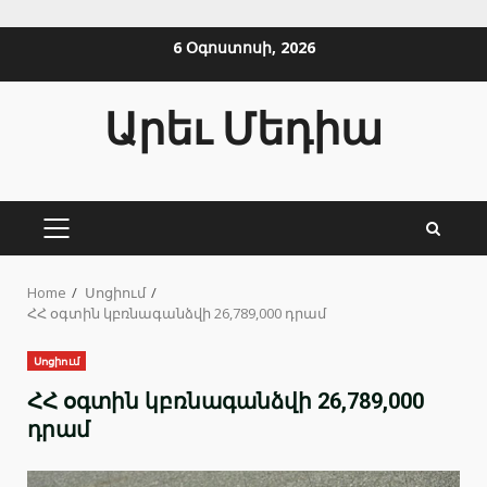
Skip
6 Օգոստոսի, 2026
to
content
Արեւ Մեդիա
PRIMARY
MENU
Home
Սոցիում
ՀՀ օգտին կբռնագանձվի 26,789,000 դրամ
Սոցիում
ՀՀ օգտին կբռնագանձվի 26,789,000
դրամ