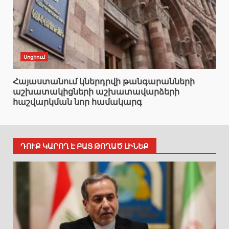
Սոցիում
Հայաստանում կներդրվի թանգարանների
աշխատակիցների աշխատավարձերի
հաշվարկման նոր համակարգ
ԴՈՒՔ ԿԱՐՈՂ Է ԲԱՑ ԹՈՂԱԾ ԼԻՆԵՔ