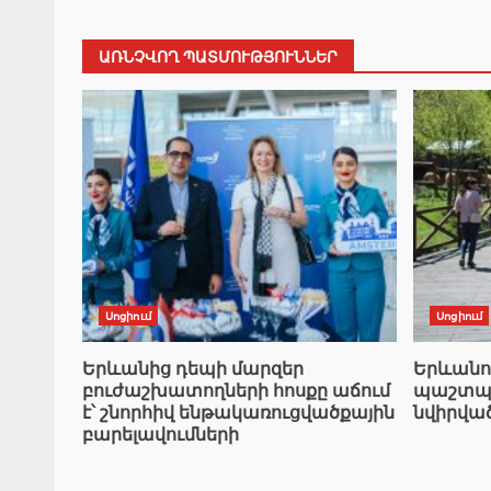
ԱՌՆՉՎՈՂ ՊԱՏՄՈՒԹՅՈՒՆՆԵՐ
Սոցիում
Սոցիում
Երևանից դեպի մարզեր
Երևանո
բուժաշխատողների հոսքը աճում
պաշտպա
է՝ շնորհիվ ենթակառուցվածքային
նվիրվա
բարելավումների