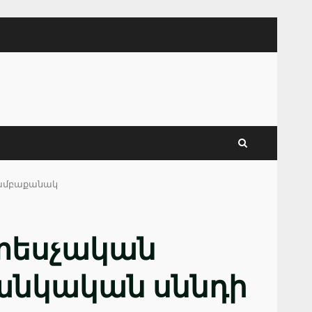
 խմբաքանակ
տեսչական
մանկական սննդի