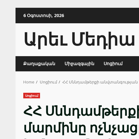
Skip
6 Օգոստոսի, 2026
to
content
Արեւ Մեդիա
Քաղաքական
Միջազգային
Սոցիում
Home
Սոցիում
ՀՀ Սննդամթերքի անվտանգության 
Սոցիում
ՀՀ Սննդամթերք
մարմինը ոչնչա