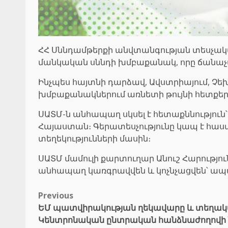
ՀՀ Սննդամթերքի անվտանգության տեսչական 
մանկական սննդի խմբաքանակ, որը ճանաչվ
Ինչպես հայտնի դարձավ, Ավստրիայում, Չե
խմբաքանակներում առնետի թույնի հետքեր 
ՍԱՏՄ-ն անհապաղ սկսել է հետաքննություն՝
Հայաստան։ Գերատեսչությունը կապ է հաս
տեղեկությունների մասին։
ՍԱՏՄ մամուլի քարտուղար Անուշ Հարությո
անհապաղ կառգրավվեն և կոչնչացվեն՝ ապա
Post
Previous
ԵՄ պատվիրակության ղեկավարը և տեղակա
navigation
Կենտրոնական ընտրական հանձնաժողովի