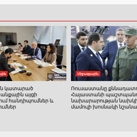
յին
Միջազգային
ան կատարած
Ռուսաստանը քննադատո
նքային այցի
Հայաստանի պաշտպանո
ում հանդիպումներ և
նախարարության նախկ
ումներ
մամուլի խոսնակի նշանա