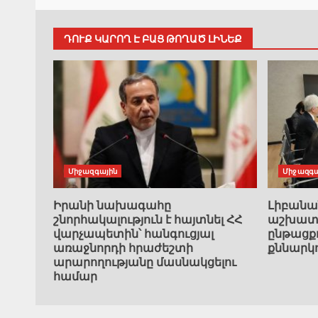
ԴՈՒՔ ԿԱՐՈՂ Է ԲԱՑ ԹՈՂԱԾ ԼԻՆԵՔ
Միջազգային
Միջազգա
Իրանի նախագահը
Լիբան
շնորհակալություն է հայտնել ՀՀ
աշխատա
վարչապետին՝ հանգուցյալ
ընթացք
առաջնորդի հրաժեշտի
քննարկ
արարողությանը մասնակցելու
համար