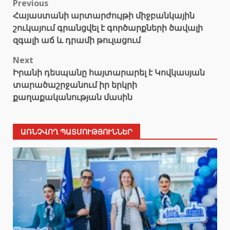
Post
Previous
Հայաստանի արտարժույթի միջբանկային
navigation
շուկայում գրանցվել է գործարքների ծավալի
զգալի աճ և դրամի թուլացում
Next
Իրանի դեսպանը հայտարարել է Կովկասյան
տարածաշրջանում իր երկրի
քաղաքականության մասին
ԱՌՆՉՎՈՂ ՊԱՏՄՈՒԹՅՈՒՆՆԵՐ