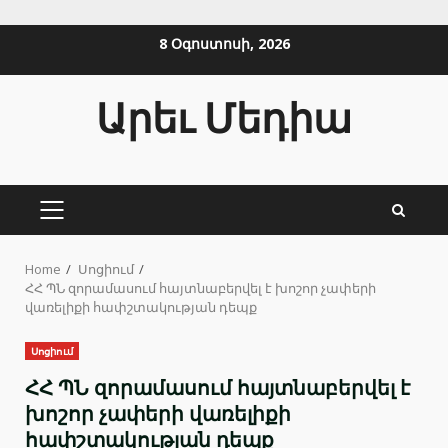
Skip
8 Օգոստոսի, 2026
to
content
Արեւ Մեդիա
PRIMARY
MENU
Home
Սոցիում
ՀՀ ՊՆ զորամասում հայտնաբերվել է խոշոր չափերի
վառելիքի հափշտակության դեպք
Սոցիում
ՀՀ ՊՆ զորամասում հայտնաբերվել է
խոշոր չափերի վառելիքի
հափշտակության դեպք