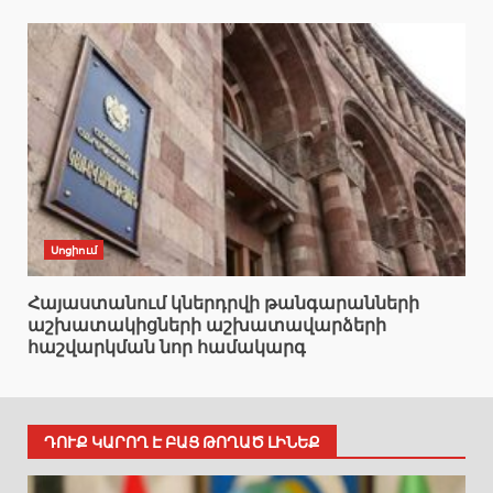
Սոցիում
Հայաստանում կներդրվի թանգարանների
աշխատակիցների աշխատավարձերի
հաշվարկման նոր համակարգ
ԴՈՒՔ ԿԱՐՈՂ Է ԲԱՑ ԹՈՂԱԾ ԼԻՆԵՔ