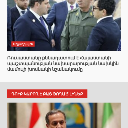
Միջազգային
Ռուսաստանը քննադատում է Հայաստանի
պաշտպանության նախարարության նախկին
մամուլի խոսնակի նշանակումը
ԴՈՒՔ ԿԱՐՈՂ Է ԲԱՑ ԹՈՂԱԾ ԼԻՆԵՔ