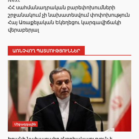
ՀՀ սահմանադրական բարեփոխումների
շրջանակում չի նախատեսվում փոփոխություն
Հայ Առաքելական Եկեղեցու կարգավիճակի
վերաբերյալ
ԱՌՆՉՎՈՂ ՊԱՏՄՈՒԹՅՈՒՆՆԵՐ
Միջազգային