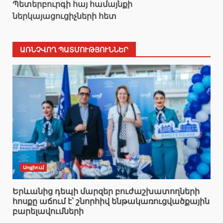
Պետերբուրգի հայ համայնքի
ներկայացուցիչների հետ
ԱՌՆՉՎՈՂ ՊԱՏՄՈՒԹՅՈՒՆՆԵՐ
Սոցիում
Երևանից դեպի մարզեր բուժաշխատողների
հոսքը աճում է՝ շնորհիվ ենթակառուցվածքային
բարելավումների