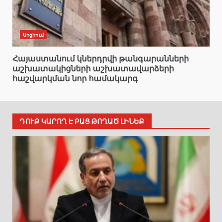
Սոցիում
Հայաստանում կներդրվի թանգարանների
աշխատակիցների աշխատավարձերի
հաշվարկման նոր համակարգ
ԴՈՒՔ ԿԱՐՈՂ Է ԲԱՑ ԹՈՂԱԾ ԼԻՆԵՔ