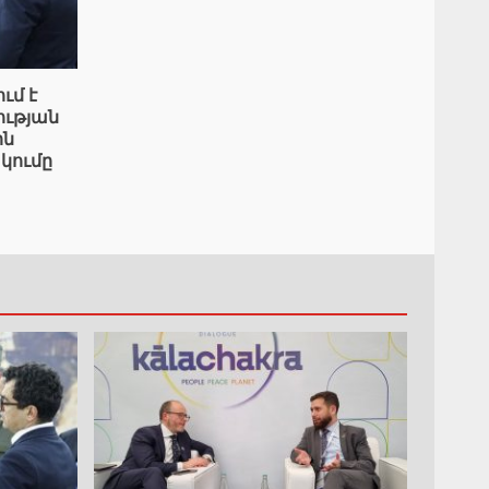
ւմ է
ւթյան
ին
կումը