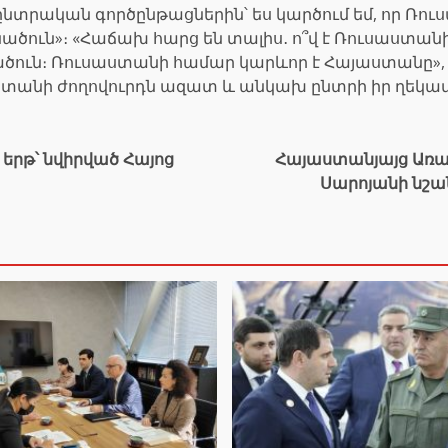
րական գործընթացներին՝ ես կարծում եմ, որ Ռուս
թեկնածուն»։ «Հաճախ հարց են տալիս․ ո՞վ է Ռուսաս
ուն։ Ռուսաստանի համար կարևոր է Հայաստանը», — 
ստանի ժողովուրդն ազատ և անկախ ընտրի իր ղեկավ
րթ՝ նվիրված Հայոց
Հայաստանյայց Առա
Սարոյանի նշ