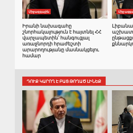
Միջազգային
Միջազգա
Իրանի նախագահը
Լիբան
շնորհակալություն է հայտնել ՀՀ
աշխատա
վարչապետին՝ հանգուցյալ
ընթացք
առաջնորդի հրաժեշտի
քննարկ
արարողությանը մասնակցելու
համար
ԴՈՒՔ ԿԱՐՈՂ Է ԲԱՑ ԹՈՂԱԾ ԼԻՆԵՔ