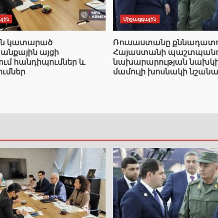
յին
Միջազգային
ան կատարած
Ռուսաստանը քննադատո
նքային այցի
Հայաստանի պաշտպանո
ում հանդիպումներ և
նախարարության նախկ
ումներ
մամուլի խոսնակի նշանա