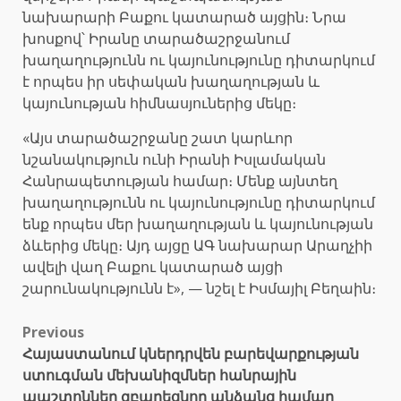
նախարարի Բաքու կատարած այցին։ Նրա
խոսքով՝ Իրանը տարածաշրջանում
խաղաղությունն ու կայունությունը դիտարկում
է որպես իր սեփական խաղաղության և
կայունության հիմնասյուներից մեկը։
«Այս տարածաշրջանը շատ կարևոր
նշանակություն ունի Իրանի Իսլամական
Հանրապետության համար։ Մենք այնտեղ
խաղաղությունն ու կայունությունը դիտարկում
ենք որպես մեր խաղաղության և կայունության
ձևերից մեկը։ Այդ այցը ԱԳ նախարար Արաղչիի
ավելի վաղ Բաքու կատարած այցի
շարունակությունն է», — նշել է Իսմայիլ Բեղաին։
Post
Previous
Հայաստանում կներդրվեն բարեվարքության
navigation
ստուգման մեխանիզմներ հանրային
պաշտոններ զբաղեցնող անձանց համար