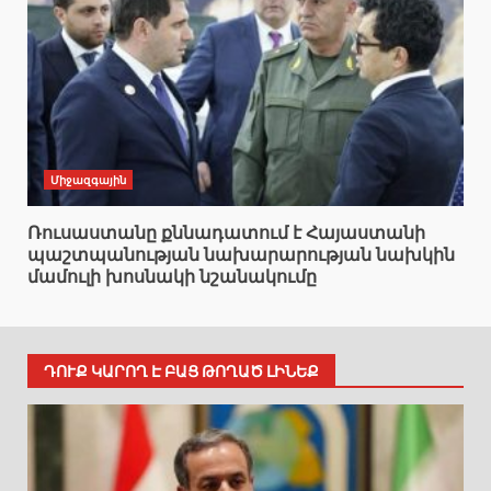
Միջազգային
Ռուսաստանը քննադատում է Հայաստանի
պաշտպանության նախարարության նախկին
մամուլի խոսնակի նշանակումը
ԴՈՒՔ ԿԱՐՈՂ Է ԲԱՑ ԹՈՂԱԾ ԼԻՆԵՔ