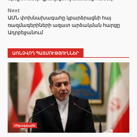
Next
ԱՄՆ փոխնախագահը կբարձրացնի հայ
ռազմագերիների ազատ արձակման հարցը
Ադրբեջանում
ԱՌՆՉՎՈՂ ՊԱՏՄՈՒԹՅՈՒՆՆԵՐ
Միջազգային