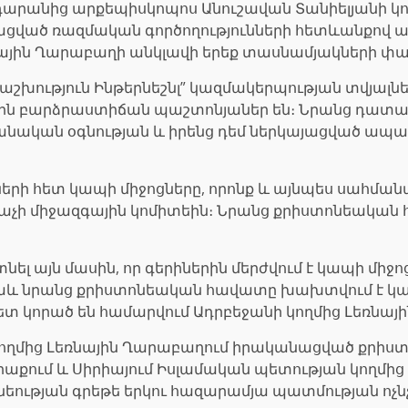
արանից արքեպիսկոպոս Անուշավան Տանիելյանի կողմ
ված ռազմական գործողությունների հետևանքով ավե
Լեռնային Ղարաբաղի անկլավի երեք տասնամյակների 
խություն Ինթերնեշնլ” կազմակերպության տվյալներ
ին բարձրաստիճան պաշտոնյաներ են։ Նրանց դատակ
նական օգնության և իրենց դեմ ներկայացված ապա
քների հետ կապի միջոցները, որոնք և այնպես սահման
 խաչի միջազգային կոմիտեին։ Նրանց քրիստոնեակա
նել այն մասին, որ գերիներին մերժվում է կապի մի
նաև նրանց քրիստոնեական հավատը խախտվում է կալա
տ կորած են համարվում Ադրբեջանի կողմից Լեռնայ
ի կողմից Լեռնային Ղարաբաղում իրականացված քր
 է Իրաքում և Սիրիայում Իսլամական պետության կողմ
եության գրեթե երկու հազարամյա պատմության ոչ