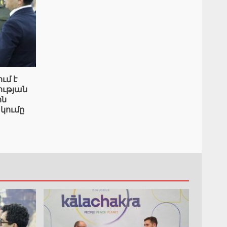
ւմ է
ւթյան
ին
կումը