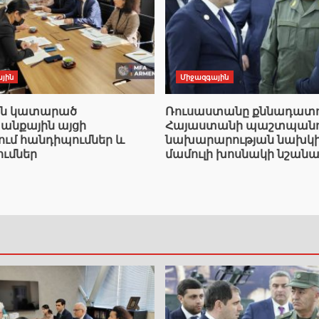
յին
Միջազգային
ան կատարած
Ռուսաստանը քննադատո
նքային այցի
Հայաստանի պաշտպանո
ում հանդիպումներ և
նախարարության նախկ
ումներ
մամուլի խոսնակի նշանա