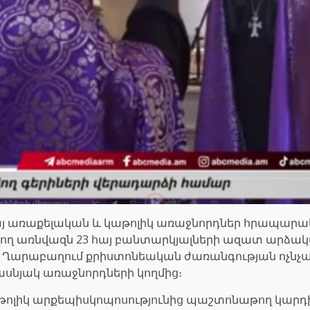
այ առաքելական և կաթոլիկ առաջնորդներ հրապարակել 
վող առնվազն 23 հայ բանտարկյալների ազատ արձակմա
Ղարաբաղում քրիստոնեական ժառանգության ոչնչացմ
ասնյակ առաջնորդների կողմից։
կաթոլիկ արքեպիսկոպոսությունից պաշտոնաթող կարդի