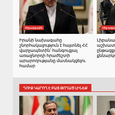
Միջազգային
Միջազգա
Իրանի նախագահը
Լիբան
շնորհակալություն է հայտնել ՀՀ
աշխատա
վարչապետին՝ հանգուցյալ
ընթացք
առաջնորդի հրաժեշտի
քննարկ
արարողությանը մասնակցելու
համար
ԴՈՒՔ ԿԱՐՈՂ Է ԲԱՑ ԹՈՂԱԾ ԼԻՆԵՔ