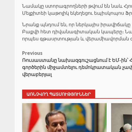
Նամակը ստորագրողների թվում են նաև Հյո
Մելքիտեի կաթոլիկ եկեղեցու եպիսկոպոս Ֆր
Նրանք պնդում են, որ ներկայիս իրավիճակը
Բաքվի հետ դիվանագիտական կապերը։ Նամա
որպես գթասրտության և վերամիավորման
Post
Previous
Ռուսաստանը նախազգուշացնում է ԵՄ-ին՝ 
navigation
գործերին միջամտելու դեմոկրատական չ
վերաբերյալ
ԱՌՆՉՎՈՂ ՊԱՏՄՈՒԹՅՈՒՆՆԵՐ