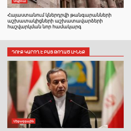
Սոցիում
Հայաստանում կներդրվի թանգարանների
աշխատակիցների աշխատավարձերի
հաշվարկման նոր համակարգ
ԴՈՒՔ ԿԱՐՈՂ Է ԲԱՑ ԹՈՂԱԾ ԼԻՆԵՔ
Միջազգային