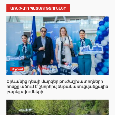
ԱՌՆՉՎՈՂ ՊԱՏՄՈՒԹՅՈՒՆՆԵՐ
Սոցիում
Երևանից դեպի մարզեր բուժաշխատողների
հոսքը աճում է՝ շնորհիվ ենթակառուցվածքային
բարելավումների