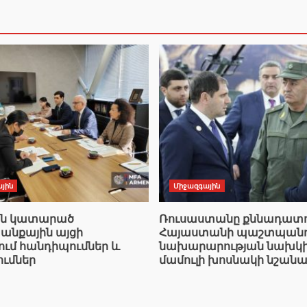
յին
Միջազգային
ան կատարած
Ռուսաստանը քննադատո
նքային այցի
Հայաստանի պաշտպանո
ում հանդիպումներ և
նախարարության նախկ
ումներ
մամուլի խոսնակի նշանա