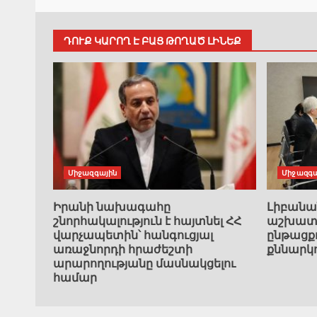
ԴՈՒՔ ԿԱՐՈՂ Է ԲԱՑ ԹՈՂԱԾ ԼԻՆԵՔ
Միջազգային
Միջազգա
Իրանի նախագահը
Լիբան
շնորհակալություն է հայտնել ՀՀ
աշխատա
վարչապետին՝ հանգուցյալ
ընթացք
առաջնորդի հրաժեշտի
քննարկ
արարողությանը մասնակցելու
համար