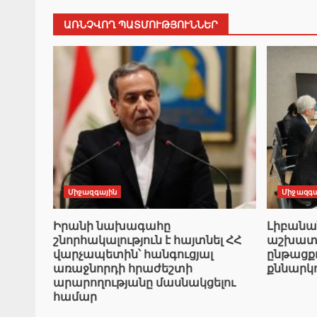
ԱՌՆՉՎՈՂ ՊԱՏՄՈՒԹՅՈՒՆՆԵՐ
Միջազգային
Միջազգա
Իրանի նախագահը
Լիբան
շնորհակալություն է հայտնել ՀՀ
աշխատա
վարչապետին՝ հանգուցյալ
ընթացք
առաջնորդի հրաժեշտի
քննարկ
արարողությանը մասնակցելու
համար