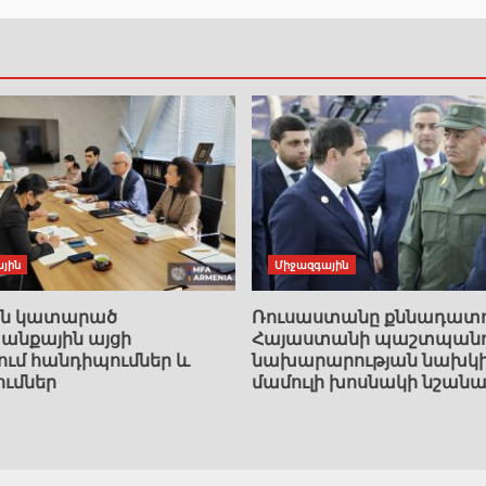
յին
Միջազգային
ան կատարած
Ռուսաստանը քննադատո
նքային այցի
Հայաստանի պաշտպանո
ում հանդիպումներ և
նախարարության նախկ
ումներ
մամուլի խոսնակի նշանա