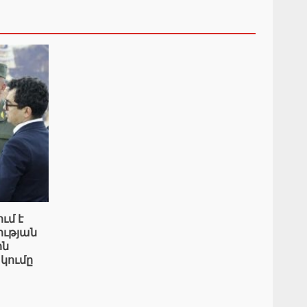
ւմ է
ւթյան
ին
կումը