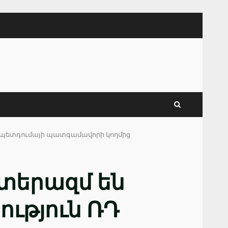
Դ պետդումայի պատգամավորի կողմից
տերազմ են
ւթյուն ՌԴ