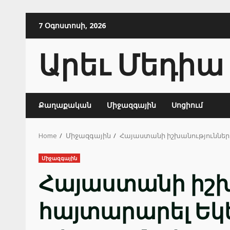
Skip
7 Օգոստոսի, 2026
to
content
Արեւ Մեդիա
Քաղաքական
Միջազգային
Սոցիում
Home
Միջազգային
Հայաստանի իշխանություններ
Միջազգային
Հայաստանի իշխ
հայտարարել Եկե