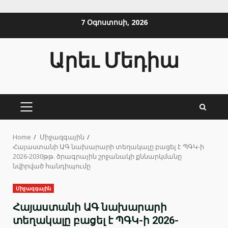
Skip
7 Օգոստոսի, 2026
to
content
Արեւ Մեդիա
PRIMARY
MENU
Home
Միջազգային
Հայաստանի ԱԳ նախարարի տեղակալը բացել է ՊԳԿ-ի
2026-2030թթ. ծրագրային շրջանակի քննարկմանը
նվիրված հանդիպումը
Միջազգային
Հայաստանի ԱԳ նախարարի
տեղակալը բացել է ՊԳԿ-ի 2026-