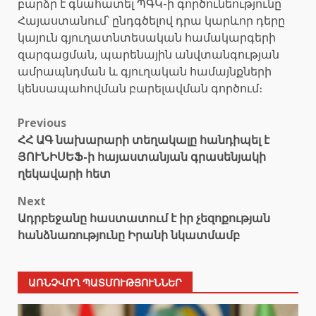
բարձր է գնահատել ՊԳԿ-ի գործունեությունը
Հայաստանում՝ ընդգծելով դրա կարևոր դերը
կայուն գյուղատնտեսական համակարգերի
զարգացման, պարենային անվտանգության
ամրապնդման և գյուղական համայնքների
կենսապահովման բարելավման գործում։
Post
Previous
ՀՀ ԱԳ նախարարի տեղակալը հանդիպել է
navigation
ՅՈՒՆԻՍԵՖ-ի հայաստանյան գրասենյակի
ղեկավարի հետ
Next
Ադրբեջանը հաստատում է իր չեզոքության
հանձնառությունը Իրանի նկատմամբ
ԱՌՆՉՎՈՂ ՊԱՏՄՈՒԹՅՈՒՆՆԵՐ