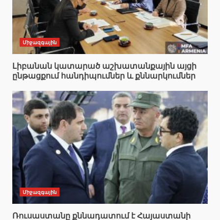
Միջազգային
Լիբանան կատարած աշխատանքային այցի
ընթացքում հանդիպումներ և քննարկումներ
Միջազգային
Ռուսաստանը քննադատում է Հայաստանի