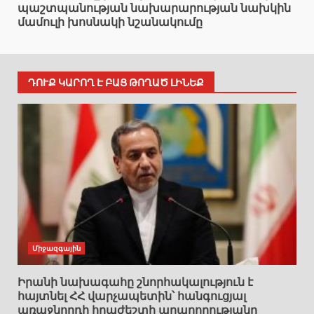
պաշտպանության նախարարության նախկին
մամուլի խոսնակի նշանակումը
ԴՈՒՔ ԿԱՐՈՂ Է ԲԱՑ ԹՈՂԱԾ ԼԻՆԵՔ
Միջազգային
Իրանի նախագահը շնորհակալություն է
հայտնել ՀՀ վարչապետին՝ հանգուցյալ
առաջնորդի հրաժեշտի արարողությանը