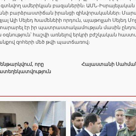
մ գտնվող ամերիկյան բազաներին։ ԱՄՆ-Իսրայելական
 քանի բարձրաստիճան իրանցի զինվորականներ։ Մար
ցյալ Ալի Սեյեդ Խամենեիի որդուն, այաթոլլահ Սեյեդ
արարել էր իր պատրաստակամության մասին ընդուն
գնություն՝ հաշվի առնելով երկրի բժշկական հաստ
անքով զոհերի մեծ թվի պատճառով։
ենթարկվում, որը
Հայաստանի Սահման
ատեղեկատվություն