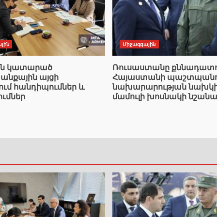
յին
Միջազգային
ան կատարած
Ռուսաստանը քննադատո
նքային այցի
Հայաստանի պաշտպանո
ում հանդիպումներ և
նախարարության նախկ
ումներ
մամուլի խոսնակի նշանա