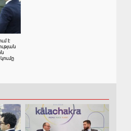
ւմ է
ւթյան
ին
կումը