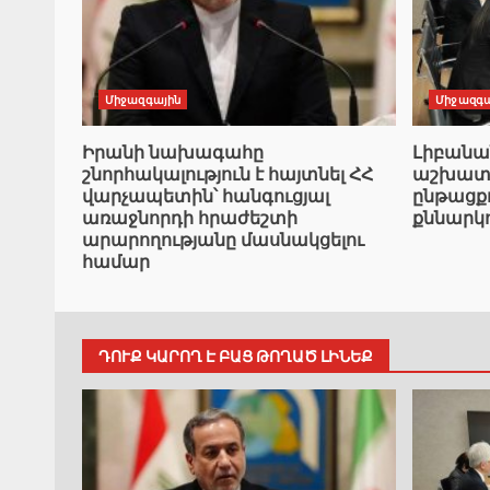
Միջազգային
Միջազգա
Իրանի նախագահը
Լիբան
շնորհակալություն է հայտնել ՀՀ
աշխատա
վարչապետին՝ հանգուցյալ
ընթացք
առաջնորդի հրաժեշտի
քննարկ
արարողությանը մասնակցելու
համար
ԴՈՒՔ ԿԱՐՈՂ Է ԲԱՑ ԹՈՂԱԾ ԼԻՆԵՔ