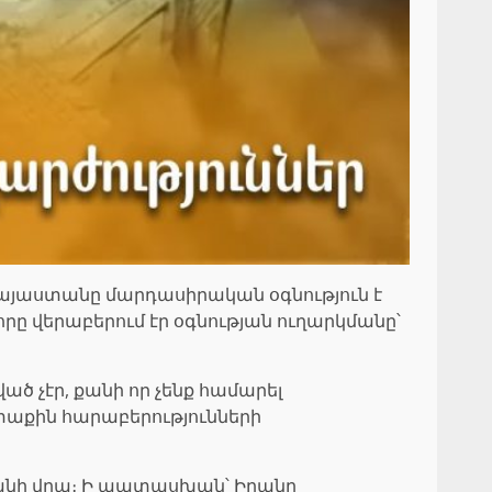
այաստանը մարդասիրական օգնություն է
որը վերաբերում էր օգնության ուղարկմանը՝
ծ չէր, քանի որ չենք համարել
րտաքին հարաբերությունների
րանի վրա։ Ի պատասխան՝ Իրանը