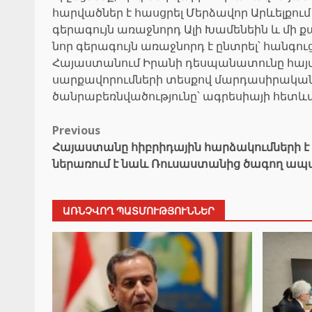
հարվածներ է հասցրել Մերձավոր Արևելքու
գերագույն առաջնորդ Ալի Խամենեին և մի
նոր գերագույն առաջնորդ է ընտրել՝ հանգու
Հայաստանում Իրանի դեսպանատունը հայտ
սարքավորումների տեսքով մարդասիրական օ
ծանրաբեռնվածությունը՝ ագրեսիայի հետև
Post
Previous
Հայաստանը հիբրիդային հարձակումների է 
navigation
ներառում է նաև Ռուսաստանից ծագող ապ
ԱՌՆՉՎՈՂ ՊԱՏՄՈՒԹՅՈՒՆՆԵՐ