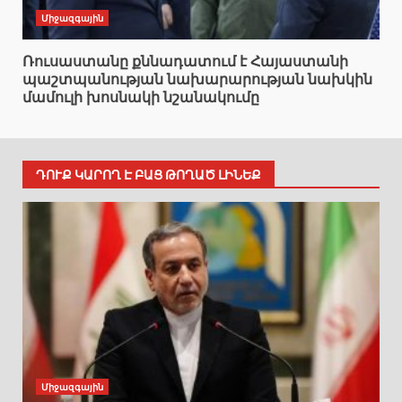
Միջազգային
Ռուսաստանը քննադատում է Հայաստանի
պաշտպանության նախարարության նախկին
մամուլի խոսնակի նշանակումը
ԴՈՒՔ ԿԱՐՈՂ Է ԲԱՑ ԹՈՂԱԾ ԼԻՆԵՔ
Միջազգային