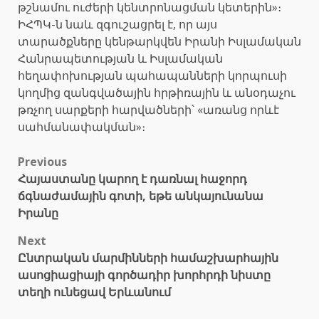
թշնամու ուժերի կենտրոնացման կետերին»։
ԻՀՊԿ-ն նաև զգուշացրել է, որ այս
տարածքները կենթարկվեն Իրանի Իսլամական
Հանրապետության և Իսլամական
հեղափոխության պահապանների կորպուսի
կողմից զանգվածային հրթիռային և անօդաչու
թռչող սարքերի հարվածների՝ «առանց որևէ
սահմանափակման»։
Post
Previous
Հայաստանը կարող է դառնալ հաջորդ
navigation
ճգնաժամային գոտի, եթե անկայունանա
Իրանը
Next
Ընտրական մարմինների համաշխարհային
ասոցիացիայի գործադիր խորհրդի նիստը
տեղի ունեցավ Երևանում