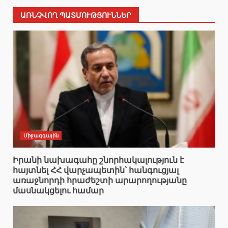
ԱՌՆՉՎՈՂ ՊԱՏՄՈՒԹՅՈՒՆՆԵՐ
Միջազգային
Իրանի նախագահը շնորհակալություն է
հայտնել ՀՀ վարչապետին՝ հանգուցյալ
առաջնորդի հրաժեշտի արարողությանը
մասնակցելու համար